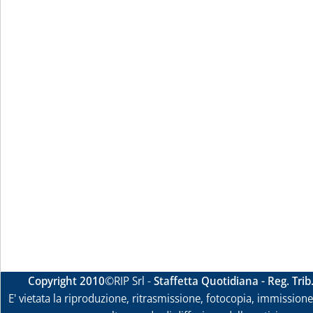
Copyright 2010
©RIP Srl -
Staffetta Quotidiana - Reg. Tri
E' vietata la riproduzione, ritrasmissione, fotocopia, immissione 