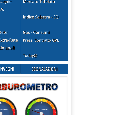
pagnie
Mercato Tutelato
.A.
Indice Selectra - SQ
Rete
Gas - Consumi
xtra-Rete
Prezzi Contratto GPL
timanali
Today@
CONVEGNI
SEGNALAZIONI