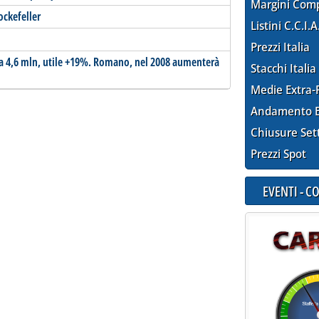
Margini Com
ockefeller
Listini C.C.I.A
Prezzi Italia
a a 4,6 mln, utile +19%. Romano, nel 2008 aumenterà
Stacchi Italia
Medie Extra-
Andamento E
Chiusure Set
Prezzi Spot
EVENTI - 