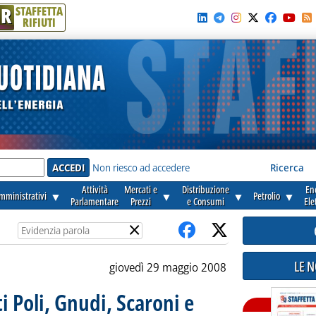
R
STAFFETTA
RIFIUTI
e'
Non riesco ad accedere
Ricerca
Attività
Mercati e
Distribuzione
En
amministrativi
▼
▼
▼
Petrolio
▼
Parlamentare
Prezzi
e Consumi
Ele
×
LE 
giovedì 29 maggio 2008
i Poli, Gnudi, Scaroni e