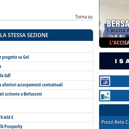
Torna su
LA STESSA SEZIONE
L’ACCIS
r progetto su Gnl
a
da Gdf
Sezione:
 ulteriori accorpamenti contrattuali
ati scrivono a Berlusconi
Sezione: quotaz
74 mld €
STAFFETTA PRE
Prezzi Rete 
ulk Prosperity