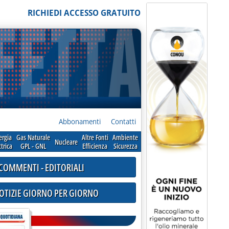
RICHIEDI ACCESSO GRATUITO
Abbonamenti
Contatti
ergia
Gas Naturale
Altre Fonti
Ambiente
Nucleare
ttrica
GPL - GNL
Efficienza
Sicurezza
COMMENTI - EDITORIALI
NOTIZIE GIORNO PER GIORNO