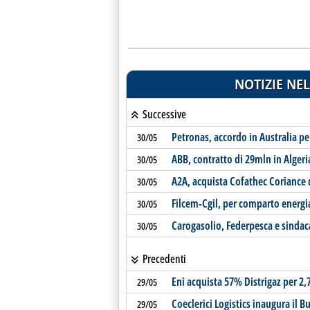
NOTIZIE NEL
Successive
Petronas, accordo in Australia pe
30/05
ABB, contratto di 29mln in Algeri
30/05
A2A, acquista Cofathec Coriance 
30/05
Filcem-Cgil, per comparto energia
30/05
Carogasolio, Federpesca e sindac
30/05
Precedenti
Eni acquista 57% Distrigaz per 2,
29/05
Coeclerici Logistics inaugura il B
29/05