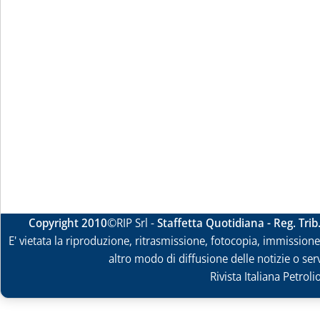
Copyright 2010
©RIP Srl -
Staffetta Quotidiana - Reg. Tri
E' vietata la riproduzione, ritrasmissione, fotocopia, immissione 
altro modo di diffusione delle notizie o ser
Rivista Italiana Petrol