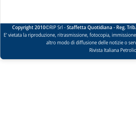
Copyright 2010
©RIP Srl -
Staffetta Quotidiana - Reg. Tri
E' vietata la riproduzione, ritrasmissione, fotocopia, immissione 
altro modo di diffusione delle notizie o ser
Rivista Italiana Petrol