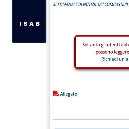
SETTIMANALE DI NOTIZIE DEI COMBUSTIBILI
Soltanto gli
utenti abb
possono leggere 
Richiedi un 
Lista allegati PDF alla notiz
Allegato