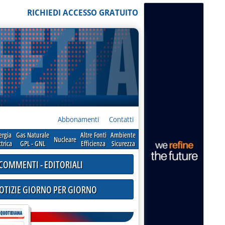
RICHIEDI ACCESSO GRATUITO
Abbonamenti
Contatti
ergia
Gas Naturale
Altre Fonti
Ambiente
Nucleare
ttrica
GPL - GNL
Efficienza
Sicurezza
COMMENTI - EDITORIALI
NOTIZIE GIORNO PER GIORNO