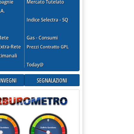
pagnie
Mercato Tutelato
.A.
Indice Selectra - SQ
Rete
Gas - Consumi
xtra-Rete
Prezzi Contratto GPL
timanali
Today@
CONVEGNI
SEGNALAZIONI