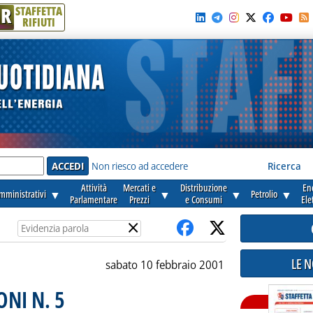
R
STAFFETTA
RIFIUTI
e'
Non riesco ad accedere
Ricerca
Attività
Mercati e
Distribuzione
En
amministrativi
▼
▼
▼
Petrolio
▼
Parlamentare
Prezzi
e Consumi
Ele
×
LE 
sabato 10 febbraio 2001
NI N. 5