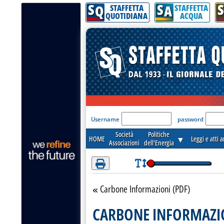
S
S
S
Attenzione! Esegui l'accesso per lèggere interamente la notizia.
Q
A
STAFFETTA
STAFFETTA
QUOTIDIANA
ACQUA
'Modulo Login per acceder
Username
password
Società
Politiche
HOME
▼
Leggi e atti 
Associazioni
dell'Energia
Carbone Informazioni (PDF)
Torna alla sezione
CARBONE INFORMAZIO