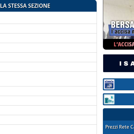
LA STESSA SEZIONE
L’ACCIS
Sezione:
Sezione: quotaz
STAFFETTA PRE
Prezzi Rete 