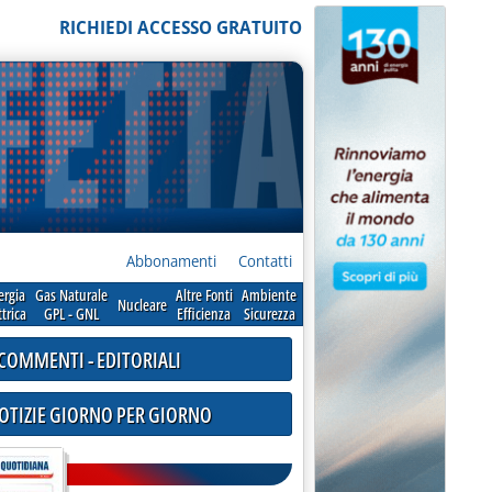
RICHIEDI ACCESSO GRATUITO
Abbonamenti
Contatti
ergia
Gas Naturale
Altre Fonti
Ambiente
Nucleare
ttrica
GPL - GNL
Efficienza
Sicurezza
COMMENTI - EDITORIALI
NOTIZIE GIORNO PER GIORNO