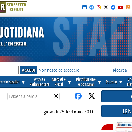
R
STAFFETTA
RIFIUTI
e'
Non riesco ad accedere
Ricerca
Attività
Mercati e
Distribuzione
En
amministrativi
▼
▼
▼
Petrolio
▼
Parlamentare
Prezzi
e Consumi
Ele
×
LE 
giovedì 25 febbraio 2010