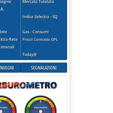
pagnie
Mercato Tutelato
.A.
Indice Selectra - SQ
Rete
Gas - Consumi
xtra-Rete
Prezzi Contratto GPL
timanali
Today@
CONVEGNI
SEGNALAZIONI