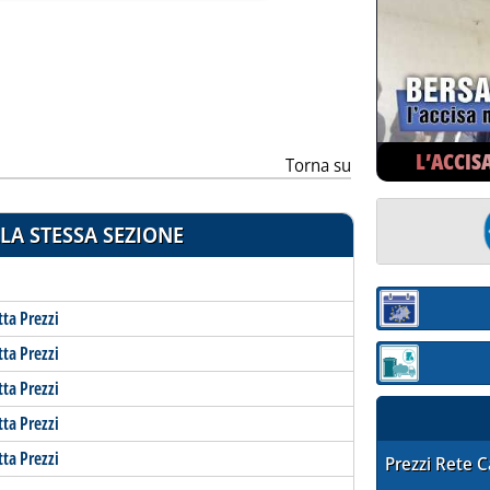
ia
L’ACCIS
Torna su
LA STESSA SEZIONE
Sezione:
tta Prezzi
tta Prezzi
Sezione: quotaz
tta Prezzi
tta Prezzi
tta Prezzi
STAFFETTA PRE
Prezzi Rete 