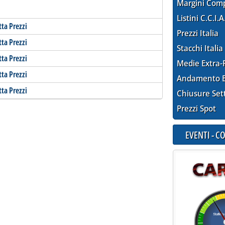
Margini Com
Listini C.C.I.A
tta Prezzi
Prezzi Italia
tta Prezzi
Stacchi Italia
tta Prezzi
Medie Extra-
tta Prezzi
Andamento E
tta Prezzi
Chiusure Set
Prezzi Spot
EVENTI - 