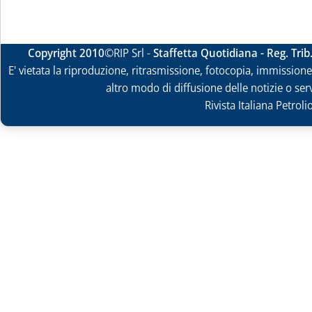
Copyright 2010
©RIP Srl -
Staffetta Quotidiana - Reg. Tri
E' vietata la riproduzione, ritrasmissione, fotocopia, immissione 
altro modo di diffusione delle notizie o ser
Rivista Italiana Petrol