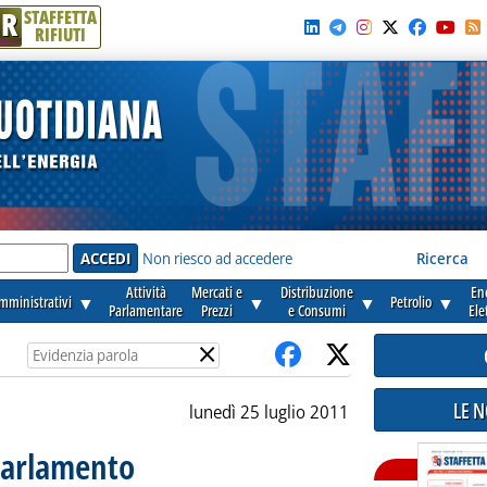
R
STAFFETTA
RIFIUTI
e'
Non riesco ad accedere
Ricerca
Attività
Mercati e
Distribuzione
En
amministrativi
▼
▼
▼
Petrolio
▼
Parlamentare
Prezzi
e Consumi
Ele
×
LE 
lunedì 25 luglio 2011
Parlamento