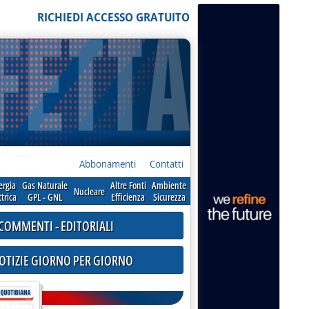
RICHIEDI ACCESSO GRATUITO
Abbonamenti
Contatti
ergia
Gas Naturale
Altre Fonti
Ambiente
Nucleare
ttrica
GPL - GNL
Efficienza
Sicurezza
COMMENTI - EDITORIALI
NOTIZIE GIORNO PER GIORNO