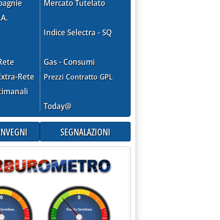
pagnie
Mercato Tutelato
.A.
Indice Selectra - SQ
Rete
Gas - Consumi
xtra-Rete
Prezzi Contratto GPL
timanali
Today@
CONVEGNI
SEGNALAZIONI