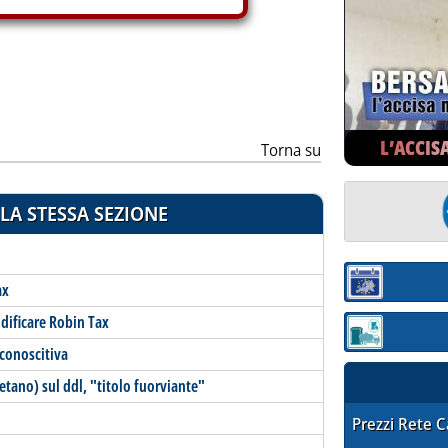
L’ACCIS
Torna su
LA STESSA SEZIONE
Sezione:
ax
odificare Robin Tax
Sezione: quotaz
 conoscitiva
etano) sul ddl, "titolo fuorviante"
STAFFETTA PRE
Prezzi Rete 