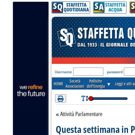
S
S
S
Attenzione! Esegui l'accesso per lèggere interamente la notizia.
Q
A
STAFFETTA
STAFFETTA
QUOTIDIANA
ACQUA
'Modulo Login per acceder
Username
password
Società
Politiche
HOME
▼
Leggi e atti 
Associazioni
dell'Energia
Attività Parlamentare
Torna alla sezione
Questa settimana in 