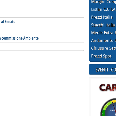
Margini Com
Listini C.C.I.A
Prezzi Italia
 al Senato
Stacchi Italia
Medie Extra-
lla commissione Ambiente
Andamento E
Chiusure Set
Prezzi Spot
EVENTI - 