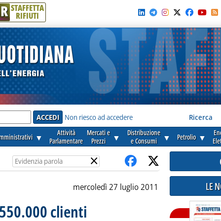
R
STAFFETTA
RIFIUTI
e'
Non riesco ad accedere
Ricerca
Attività
Mercati e
Distribuzione
En
amministrativi
▼
▼
▼
Petrolio
▼
Parlamentare
Prezzi
e Consumi
Ele
×
LE 
mercoledì 27 luglio 2011
 550.000 clienti