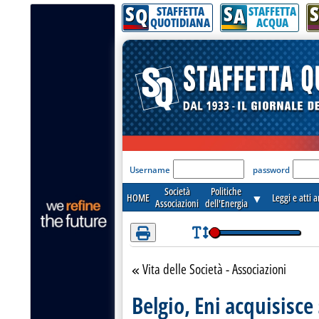
S
S
S
Attenzione! Esegui l'accesso per lèggere interamente la notizia.
Q
A
STAFFETTA
STAFFETTA
QUOTIDIANA
ACQUA
'Modulo Login per acceder
Username
password
Società
Politiche
HOME
▼
Leggi e atti 
Associazioni
dell'Energia
Vita delle Società - Associazioni
Torna alla sezione
Belgio, Eni acquisisce