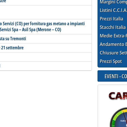
stre
Margini Com
Listini C.C.I.A
Prezzi Italia
o Servizi (CO) per fornitura gas metano a impianti
Stacchi Italia
Servizi Spa – Asil Spa (Merone – CO)
Medie Extra-
ista su Tremonti
Andamento E
 e 21 settembre
Chiusure Set
Prezzi Spot
1
EVENTI - 