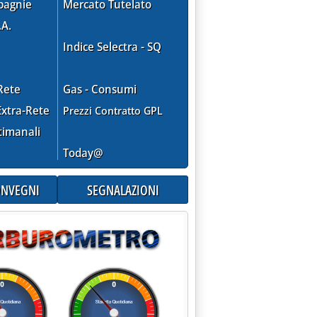
pagnie
Mercato Tutelato
.A.
Indice Selectra - SQ
Rete
Gas - Consumi
xtra-Rete
Prezzi Contratto GPL
timanali
Today@
CONVEGNI
SEGNALAZIONI