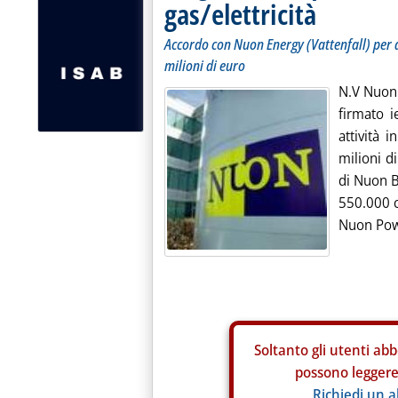
gas/elettricità
Accordo con Nuon Energy (Vattenfall) per 
milioni di euro
N.V Nuon 
firmato i
attività 
milioni d
di Nuon Be
550.000 c
Nuon Pow
Soltanto gli
utenti abb
possono leggere 
Richiedi un 