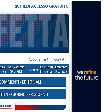
RICHIEDI ACCESSO GRATUITO
Abbonamenti
Contatti
ergia
Gas Naturale
Altre Fonti
Ambiente
Nucleare
ttrica
GPL - GNL
Efficienza
Sicurezza
COMMENTI - EDITORIALI
NOTIZIE GIORNO PER GIORNO