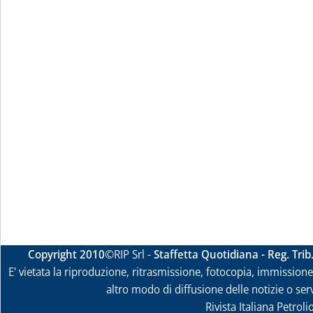
Copyright 2010
©RIP Srl -
Staffetta Quotidiana - Reg. Tri
E' vietata la riproduzione, ritrasmissione, fotocopia, immissione 
altro modo di diffusione delle notizie o ser
Rivista Italiana Petrol