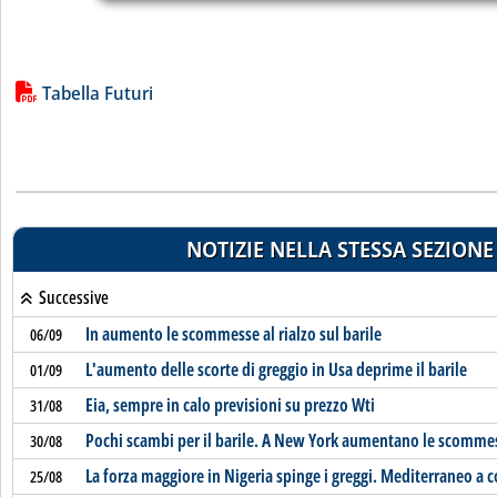
Lista allegati PDF alla notizia
Tabella Futuri
NOTIZIE NELLA STESSA SEZIONE
Successive
In aumento le scommesse al rialzo sul barile
06/09
L'aumento delle scorte di greggio in Usa deprime il barile
01/09
Eia, sempre in calo previsioni su prezzo Wti
31/08
Pochi scambi per il barile. A New York aumentano le scommess
30/08
La forza maggiore in Nigeria spinge i greggi. Mediterraneo a c
25/08