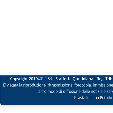
Copyright 2010
©RIP Srl -
Staffetta Quotidiana - Reg. Tri
E' vietata la riproduzione, ritrasmissione, fotocopia, immissione 
altro modo di diffusione delle notizie o ser
Rivista Italiana Petrol