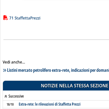
Lista allegati PDF alla notizia
71 StaffettaPrezzi
Vedi anche...
Lista notizie correlate
Listini mercato petrolifero extra-rete, indicazioni per doman
NOTIZIE NELLA STESSA SEZIONE
Successive
Extra-rete: le rilevazioni di Staffetta Prezzi
18/10