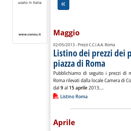
Maggio
02/05/2013
- Prezzi C.C.I.A.A. Roma
Listino dei prezzi dei 
piazza di Roma
. Pubblicata giove
Pubblichiamo di seguito i prezzi di m
Roma rilevati dalla locale Camera di Com
Leggi tutta la
dal
9
al
15 aprile
2013....
Lista allegati PDF alla notiz
Listino Roma
Aprile