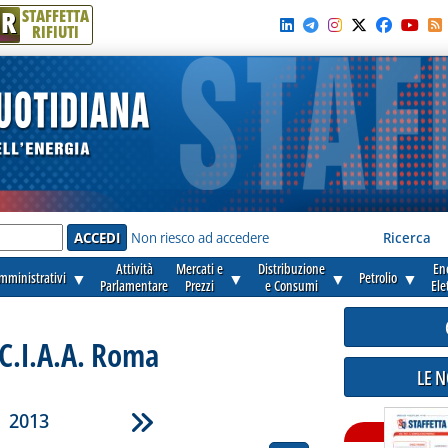
R
STAFFETTA
RIFIUTI
e'
Non riesco ad accedere
Ricerca
Attività
Mercati e
Distribuzione
En
amministrativi
▼
▼
▼
Petrolio
▼
Parlamentare
Prezzi
e Consumi
Ele
.C.I.A.A. Roma
LE 
2013