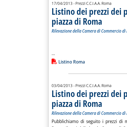
17/04/2013
- Prezzi C.C.I.A.A. Roma
Listino dei prezzi dei 
piazza di Roma
. Sottotitolo: Ril
. Pubblicata merco
Rilevazione della Camera di Commercio d
Leggi tutta la notizia: 'Listino dei p
...
Lista allegati PDF alla notiz
Listino Roma
03/04/2013
- Prezzi C.C.I.A.A. Roma
Listino dei prezzi dei 
piazza di Roma
. Sottotitolo: Ril
. Pubblicata merco
Rilevazione della Camera di Commercio d
Pubblichiamo di seguito i prezzi di m