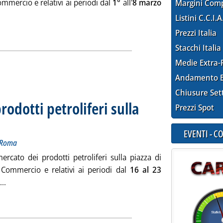
ommercio e relativi ai periodi dal
1°
all'
8 marzo
Margini Com
 la notizia: 'Listino dei prezzi dei prodotti petroliferi sulla piaz
Listini C.C.I.A
ia
Prezzi Italia
Stacchi Italia
Medie Extra-
Andamento E
Chiusure Set
prodotti petroliferi sulla
Prezzi Spot
evazione della Camera di Commercio di Roma
ledì 20 marzo 2013 alle 15.12.
EVENTI - 
i Roma
ercato dei prodotti petroliferi sulla piazza di
 Commercio e relativi ai periodi dal
16 al 23
Leggi tutta la notizia: 'Listino dei prezzi dei prodotti petrolif
..
ia