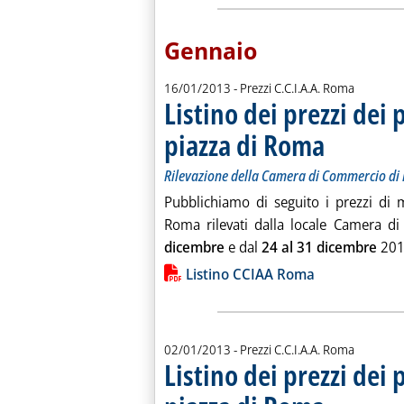
Gennaio
16/01/2013
- Prezzi C.C.I.A.A. Roma
Listino dei prezzi dei 
piazza di Roma
. Sottotitolo: Ril
. Pubblicata merco
Rilevazione della Camera di Commercio d
Pubblichiamo di seguito i prezzi di m
Roma rilevati dalla locale Camera di
dicembre
e dal
24 al 31 dicembre
2012
Lista allegati PDF alla notiz
Listino CCIAA Roma
02/01/2013
- Prezzi C.C.I.A.A. Roma
Listino dei prezzi dei 
. Sottotitolo: Ril
. Pubblicata merco