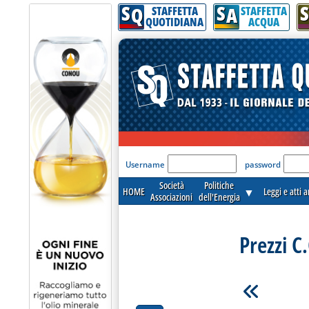
S
S
S
Q
A
STAFFETTA
STAFFETTA
QUOTIDIANA
ACQUA
'Modulo Login per acceder
Username
password
Società
Politiche
HOME
▼
Leggi e atti 
Associazioni
dell'Energia
Prezzi C