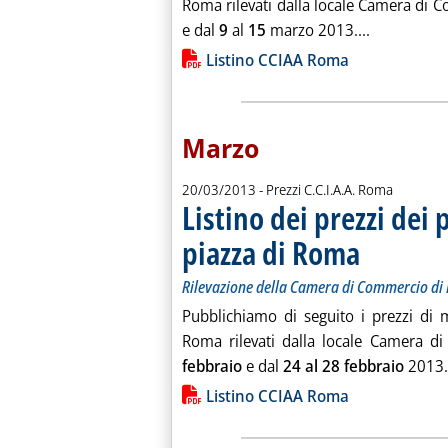
Roma rilevati dalla locale Camera di C
Leggi tutta
e dal
9
al
15
marzo 2013....
Lista allegati PDF alla notiz
Listino CCIAA Roma
Marzo
20/03/2013
- Prezzi C.C.I.A.A. Roma
Listino dei prezzi dei 
piazza di Roma
. Sottotitolo: Ril
. Pubblicata merco
Rilevazione della Camera di Commercio d
Pubblichiamo di seguito i prezzi di m
Roma rilevati dalla locale Camera di
febbraio
e dal
24 al 28 febbraio
2013..
Lista allegati PDF alla notiz
Listino CCIAA Roma