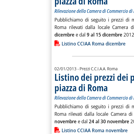
piazza di Roma
Rilevazione della Camera di Commercio d
Pubblichiamo di seguito i prezzi di m
Roma rilevati dalla locale Camera di
dicembre
e dal
9 al 15 dicembre
2012.
Lista allegati PDF alla notiz
Listino CCIAA Roma dicembre
02/01/2013
- Prezzi C.C.I.A.A. Roma
Listino dei prezzi dei 
piazza di Roma
. Sottotitolo: Ril
. Pubblicata merco
Rilevazione della Camera di Commercio d
Pubblichiamo di seguito i prezzi di m
Roma rilevati dalla locale Camera di
novembre
e dal
24 al 30 novembre
20
Lista allegati PDF alla notiz
Listino CCIAA Roma novembre