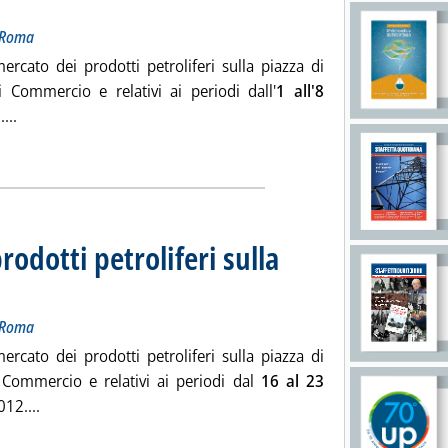
i Roma
ercato dei prodotti petroliferi sulla piazza di
 Commercio e relativi ai periodi dall'
1 all'8
Leggi tutta la notizia: 'Listino dei prezzi dei prodotti petrolif
...
ia
prodotti petroliferi sulla
evazione della Camera di Commercio di Roma
ledì 02 gennaio 2013 alle 14.58.
i Roma
ercato dei prodotti petroliferi sulla piazza di
 Commercio e relativi ai periodi dal
16 al 23
Leggi tutta la notizia: 'Listino dei prezzi dei prodotti petr
12....
ia