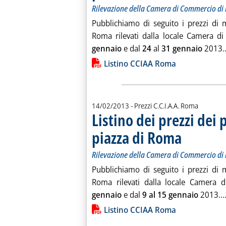
Rilevazione della Camera di Commercio d
Pubblichiamo di seguito i prezzi di m
Roma rilevati dalla locale Camera di
gennaio
e dal
24
al
31 gennaio
2013..
Lista allegati PDF alla notiz
Listino CCIAA Roma
14/02/2013
- Prezzi C.C.I.A.A. Roma
Listino dei prezzi dei 
piazza di Roma
. Sottotitolo: Ril
. Pubblicata giove
Rilevazione della Camera di Commercio d
Pubblichiamo di seguito i prezzi di m
Roma rilevati dalla locale Camera di
gennaio
e dal
9 al 15 gennaio
2013...
Lista allegati PDF alla notiz
Listino CCIAA Roma