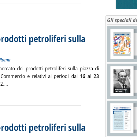
Gli speciali d
prodotti petroliferi sulla
evazione della Camera di Commercio di Roma
ledì 16 gennaio 2013 alle 15.12.
i Roma
ercato dei prodotti petroliferi sulla piazza di
 Commercio e relativi ai periodi dal
16 al 23
Leggi tutta la notizia: 'Listino dei prezzi dei prodotti petrol
....
ia
prodotti petroliferi sulla
evazione della Camera di Commercio di Roma
ledì 02 gennaio 2013 alle 15.9.