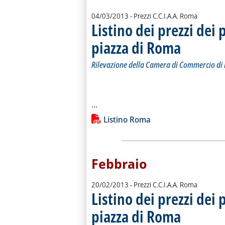
04/03/2013
- Prezzi C.C.I.A.A. Roma
Listino dei prezzi dei 
piazza di Roma
. Sottotitolo: Ril
. Pubblicata luned
Rilevazione della Camera di Commercio d
Leggi tutta la notizia: 'Listino dei p
...
Lista allegati PDF alla notiz
Listino Roma
Febbraio
20/02/2013
- Prezzi C.C.I.A.A. Roma
Listino dei prezzi dei 
piazza di Roma
. Sottotitolo: Ril
. Pubblicata merco