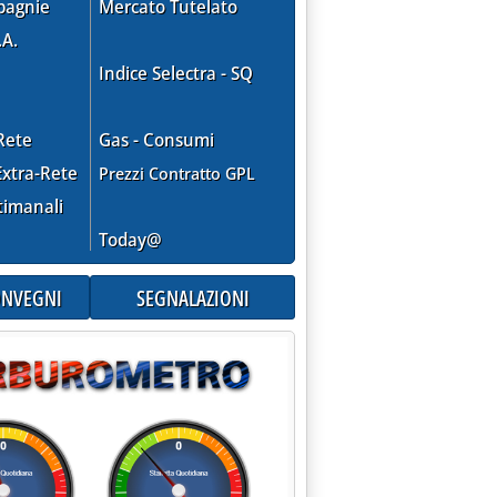
pagnie
Mercato Tutelato
za di Roma'
.A.
Indice Selectra - SQ
Rete
Gas - Consumi
xtra-Rete
Prezzi Contratto GPL
timanali
Today@
CONVEGNI
SEGNALAZIONI
eri sulla piazza di Roma'