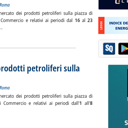
i Roma
ercato dei prodotti petroliferi sulla piazza di
 Commercio e relativi ai periodi dal
16
al
23
Leggi tutta la notizia: 'Listino dei prezzi dei prodotti petrolife
..
ia
prodotti petroliferi sulla
evazione della Camera di Commercio di Roma
dì 14 febbraio 2013 alle 14.59.
i Roma
ercato dei prodotti petroliferi sulla piazza di
 Commercio e relativi ai periodi dall'
1
all'
8
Leggi tutta la notizia: 'Listino dei prezzi dei prodotti petrolifer
.
ia