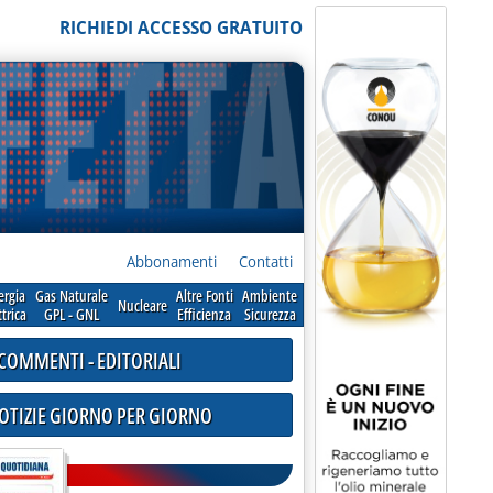
RICHIEDI ACCESSO GRATUITO
Abbonamenti
Contatti
ergia
Gas Naturale
Altre Fonti
Ambiente
Nucleare
ttrica
GPL - GNL
Efficienza
Sicurezza
COMMENTI - EDITORIALI
NOTIZIE GIORNO PER GIORNO