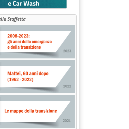
ella Staffetta
iferi sulla piazza di Roma'