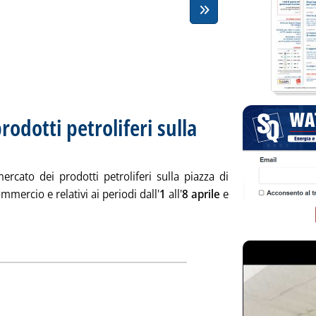
prodotti petroliferi sulla
dì 02 maggio 2013 alle 14.39.
ercato dei prodotti petroliferi sulla piazza di
mercio e relativi ai periodi dall'
1
all'
8 aprile
e
 notizia: 'Listino dei prezzi dei prodotti petroliferi sulla piazza
ia