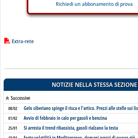
Richiedi un abbonamento di prova
Lista allegati PDF alla notizia
Extra-rete
NOTIZIE NELLA STESSA SEZIONE
Successive
Gelo siberiano spinge il risca e l'artico. Prezzi alle stelle sui lis
08/02
Avvio di febbraio in calo per gasoli e benzina
01/02
Si arresta il trend ribassista, gasoli rialzano la testa
25/01
Forte volatilità in Mediterraneo, domani prezzi di nuovo giù
18/01