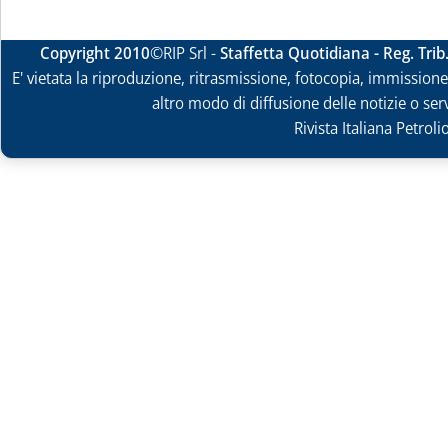
Copyright 2010
©RIP Srl -
Staffetta Quotidiana - Reg. Tri
E' vietata la riproduzione, ritrasmissione, fotocopia, immissione 
altro modo di diffusione delle notizie o ser
Rivista Italiana Petrol