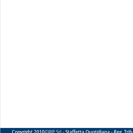
Copyright 2010
©RIP Srl -
Staffetta Quotidiana - Reg. Tri