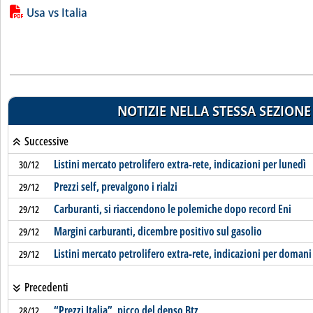
Lista allegati PDF alla notizia
Usa vs Italia
NOTIZIE NELLA STESSA SEZIONE
Successive
Listini mercato petrolifero extra-rete, indicazioni per lunedì
30/12
Prezzi self, prevalgono i rialzi
29/12
Carburanti, si riaccendono le polemiche dopo record Eni
29/12
Margini carburanti, dicembre positivo sul gasolio
29/12
Listini mercato petrolifero extra-rete, indicazioni per domani
29/12
Precedenti
“Prezzi Italia”, picco del denso Btz
28/12