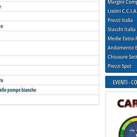
Margini Com
e
Listini C.C.I.A
Prezzi Italia
zo
Stacchi Italia
Medie Extra-
Andamento E
Chiusure Set
Prezzi Spot
ra
EVENTI - 
a delle pompe bianche