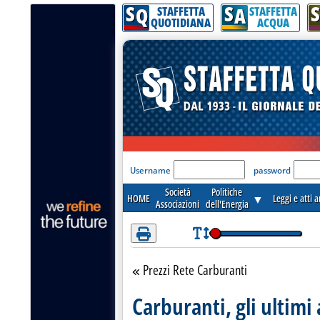
S
S
S
Attenzione! Esegui l'accesso per lèggere interamente la notizia.
Q
A
STAFFETTA
STAFFETTA
QUOTIDIANA
ACQUA
'Modulo Login per acceder
Username
password
Società
Politiche
HOME
▼
Leggi e atti 
Associazioni
dell'Energia
Prezzi Rete Carburanti
Torna alla sezione
Carburanti, gli ultim