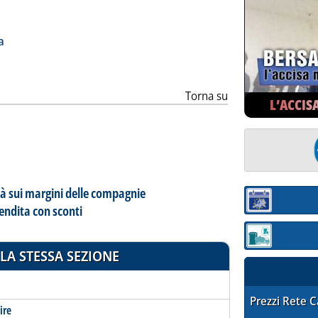
ia
a
Torna su
L’ACCIS
tà sui margini delle compagnie
Sezione:
endita con sconti
Sezione: quotaz
LA STESSA SEZIONE
STAFFETTA PRE
Prezzi Rete 
ire