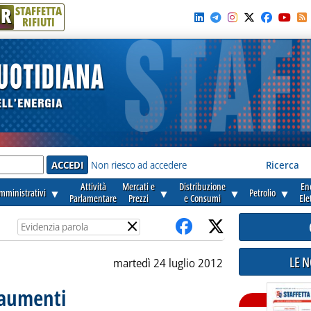
R
STAFFETTA
RIFIUTI
e'
Non riesco ad accedere
Ricerca
Attività
Mercati e
Distribuzione
En
amministrativi
▼
▼
▼
Petrolio
▼
Parlamentare
Prezzi
e Consumi
Ele
×
LE 
martedì 24 luglio 2012
i aumenti