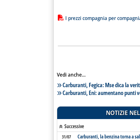
Lista allegati PDF alla notiz
I prezzi compagnia per compagni
Vedi anche...
Lista notizie correlate
Carburanti, Fegica: Mse dica la veri
Carburanti, Eni: aumentano punti v
NOTIZIE NEL
Successive
Carburanti, la benzina torna a sal
31/07