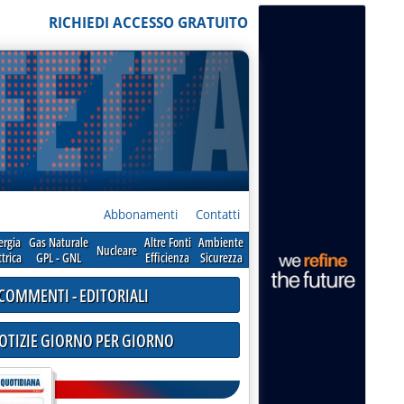
RICHIEDI ACCESSO GRATUITO
Abbonamenti
Contatti
ergia
Gas Naturale
Altre Fonti
Ambiente
Nucleare
ttrica
GPL - GNL
Efficienza
Sicurezza
COMMENTI - EDITORIALI
NOTIZIE GIORNO PER GIORNO