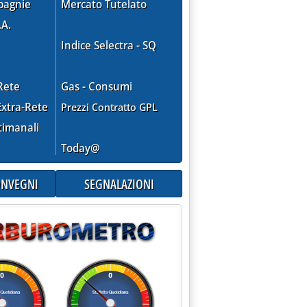
pagnie
Mercato Tutelato
.A.
Indice Selectra - SQ
Rete
Gas - Consumi
xtra-Rete
Prezzi Contratto GPL
timanali
Today@
CONVEGNI
SEGNALAZIONI