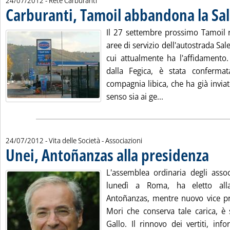
24/07/2012
- Rete Carburanti
Carburanti, Tamoil abbandona la Sa
Il 27 settembre prossimo Tamoil r
aree di servizio dell'autostrada Sal
cui attualmente ha l'affidamento. 
dalla Fegica, è stata confermata
compagnia libica, che ha già invia
Leggi tutta la not
senso sia ai ge...
24/07/2012
- Vita delle Società - Associazioni
Unei, Antoñanzas alla presidenza
. Pubbli
L'assemblea ordinaria degli associ
lunedì a Roma, ha eletto all
Antoñanzas, mentre nuovo vice p
Mori che conserva tale carica, è
Gallo. Il rinnovo dei vertiti, inf