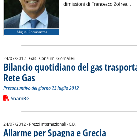
Leg
dimissioni di Francesco Zofrea...
Miguel Antoñanzas
24/07/2012
- Gas - Consumi Giornalieri
Bilancio quotidiano del gas traspor
Rete Gas
. Sottotitolo: Preconsuntivo del giorno 23 luglio 2012
. Pubblicata martedì 24 luglio 2012 alle 14.53.
Preconsuntivo del giorno 23 luglio 2012
Leggi tutta la notizia: 'Bilancio quotidiano del gas trasport
Lista allegati PDF alla notizia
SnamRG
di:
24/07/2012
- Prezzi Internazionali -
C.B.
Allarme per Spagna e Grecia