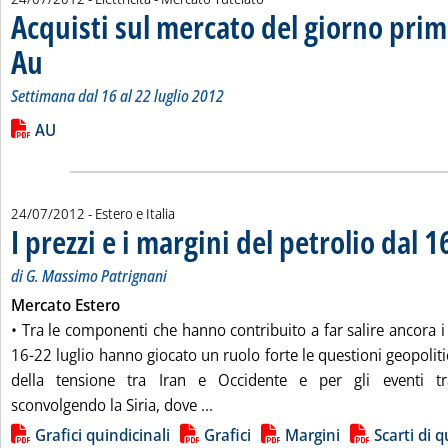
Acquisti sul mercato del giorno prim
Au
. Sottotitolo: Settimana dal 16 al 22 luglio 2012
. Pubblicata martedì 24 luglio 2012 alle 14.44.
Settimana dal 16 al 22 luglio 2012
Leggi tutta la notizia: 'Acquisti sul mercato del giorno prima 
Lista allegati PDF alla notizia
AU
24/07/2012
- Estero e Italia
I prezzi e i margini del petrolio dal 16
di G. Massimo Patrignani
Mercato Estero
• Tra le componenti che hanno contribuito a far salire ancora i
16-22 luglio hanno giocato un ruolo forte le questioni geopolit
della tensione tra Iran e Occidente e per gli eventi t
Leggi tutta la notizia: 'I prezzi e 
sconvolgendo la Siria, dove ...
Lista allegati PDF alla notizia
Grafici quindicinali
Grafici
Margini
Scarti di 