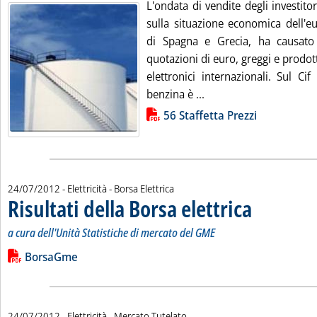
L'ondata di vendite degli investitor
sulla situazione economica dell'eu
di Spagna e Grecia, ha causato 
quotazioni di euro, greggi e prodotti
elettronici internazionali. Sul Ci
Leggi tutta la notizia: 
benzina è ...
Lista allegati PDF alla notizia
56 Staffetta Prezzi
24/07/2012
- Elettricità - Borsa Elettrica
Risultati della Borsa elettrica
. Sottotitolo: a cur
. Pubblicata marted
a cura dell'Unità Statistiche di mercato del GME
Leggi tutta la notizia: 'Risultati della Borsa elettrica'
Lista allegati PDF alla notizia
BorsaGme
24/07/2012
- Elettricità - Mercato Tutelato