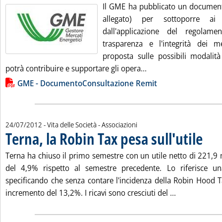
Il GME ha pubblicato un documento
allegato) per sottoporre ai s
dall'applicazione del regolam
trasparenza e l'integrità dei m
proposta sulle possibili modalit
Leggi tutta la notizi
potrà contribuire e supportare gli opera...
Lista allegati PDF alla notizia
GME - DocumentoConsultazione Remit
24/07/2012
- Vita delle Società - Associazioni
Terna, la Robin Tax pesa sull'utile
. Pubbli
Terna ha chiuso il primo semestre con un utile netto di 221,9 m
del 4,9% rispetto al semestre precedente. Lo riferisce un
specificando che senza contare l'incidenza della Robin Hood T
Leggi tutta la
incremento del 13,2%. I ricavi sono cresciuti del ...