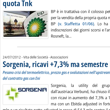
quota Tnk
. Pubblicata martedì 24 luglio 2012 alle 11.48.
BP è in trattativa con il colosso pe
per la vendita della propria quota n
BP
(v. Staffetta 01/06)
. Lo ha 
indiscrezioni dei giorni scorsi e l'
Leggi tutta la notizia
Rosneft, la...
24/07/2012
- Vita delle Società - Associazioni
Sorgenia, ricavi +7,3% ma semestre 
Pesano crisi del termoelettrico, prezzo gas e svalutazioni nell'upstrea
del contratto gas con Eni
Sorgenia, la utility del gru
dall'austriaca Verbund, ha chiuso 
con ricavi in aumento del 7,3% a 1
ma con un Ebitda adjusted in fort