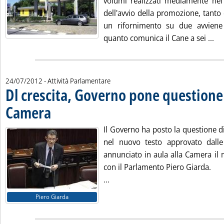
volumi realizzati mediamente nei
dell'avvio della promozione, tanto
un rifornimento su due avviene 
Le
quanto comunica il Cane a sei ...
24/07/2012
- Attività Parlamentare
Dl crescita, Governo pone questione 
Camera
. Pubblicata martedì 24 luglio 2012 alle 11.7.
Il Governo ha posto la questione di 
nel nuovo testo approvato dall
annunciato in aula alla Camera il 
con il Parlamento Piero Giarda.
Leggi tutta la notizia: 'Dl cres
...
Piero Giarda