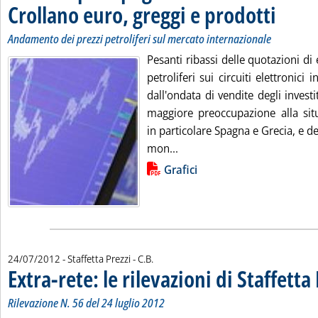
Crollano euro, greggi e prodotti
. Sottotitol
. Pubblicata
Andamento dei prezzi petroliferi sul mercato internazionale
Pesanti ribassi delle quotazioni di 
petroliferi sui circuiti elettronici 
dall'ondata di vendite degli inves
maggiore preoccupazione alla situ
in particolare Spagna e Grecia, e de
Leggi tutta la notizia: 'All
mon...
Lista allegati PDF alla notizia
Grafici
di:
24/07/2012
- Staffetta Prezzi -
C.B.
Extra-rete: le rilevazioni di Staffetta
Rilevazione N. 56 del 24 luglio 2012