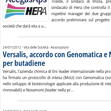
Trieste, il sindaco di Imola, pr
sindacato di Hera che controlla il
rispettivi manager dei due grup
accordo preliminare sul progetto 
Leggi tutta la notizia: 'Hera-Acegas,
società che darà vita a u...
24/07/2012
- Vita delle Società - Associazioni
Versalis, accordo con Genomatica 
per butadiene
. Pubblicata martedì 24 luglio 2012 alle 15.8.
Versalis, l'azienda chimica di Eni leader internazionale nella pr
ha firmato un protocollo di intesa (MoU) con Genomatica (soc
nello sviluppo di biotecnologie applicate alla produzione di int
Leggi tutta la notiz
rinnovabili) e Novamont (leader nella pr...