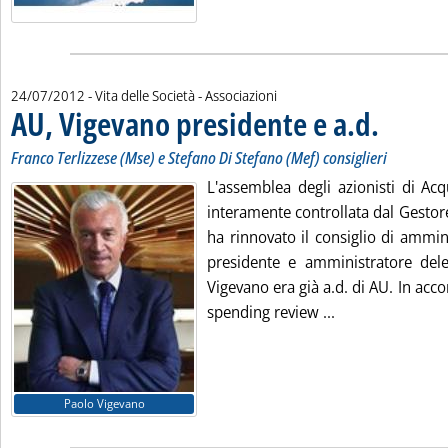
24/07/2012
- Vita delle Società - Associazioni
AU, Vigevano presidente e a.d.
. Sottotitolo: 
. Pubblicata m
Franco Terlizzese (Mse) e Stefano Di Stefano (Mef) consiglieri
L'assemblea degli azionisti di Acq
interamente controllata dal Gestore 
ha rinnovato il consiglio di ammi
presidente e amministratore del
Vigevano era già a.d. di AU. In acc
Leggi tutta la n
spending review ...
Paolo Vigevano