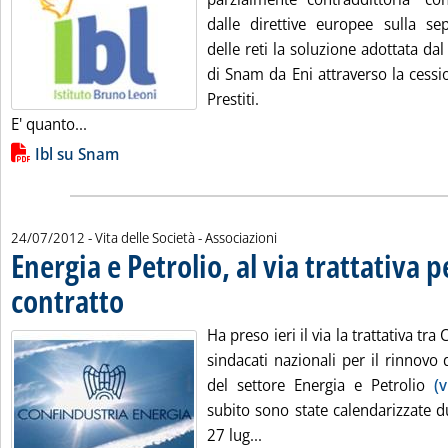
dalle direttive europee sulla sep
delle reti la soluzione adottata d
di Snam da Eni attraverso la cessi
Prestiti.
Leggi tutta la notizia: 'Snam, Ibl boccia l'operazio
E' quanto...
Lista allegati PDF alla notizia
Ibl su Snam
24/07/2012
- Vita delle Società - Associazioni
Energia e Petrolio, al via trattativa 
contratto
. Pubblicata martedì 24 luglio 2012 alle 16.52.
Ha preso ieri il via la trattativa tr
sindacati nazionali per il rinnovo 
del settore Energia e Petrolio
(
subito sono state calendarizzate du
Leggi tutta la notizia: 'En
27 lug...