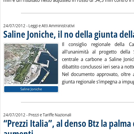
mln e un risultato netto adjusted in rosso di 54,3 mln contro il 
24/07/2012
- Leggi e Atti Amministrativi
Saline Joniche, il no della giunta del
Il consiglio regionale della 
all'unanimità al progetto della
centrale a carbone a Saline Jonic
dibattito conclusosi ieri sera a nott
Nel documento approvato, oltre al
giunta regionale s'impegna a impug
Saline Joniche
24/07/2012
- Prezzi e Tariffe Nazionali
“Prezzi Italia”, al denso Btz la palma 
aumenti
. Sottotitolo: Nuovo minimo dell'anno per il Gpl auto
. Pubblicata martedì 24 luglio 2012 alle 11.24.