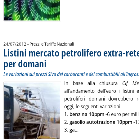
24/07/2012
- Prezzi e Tariffe Nazionali
Listini mercato petrolifero extra-ret
per domani
. Sottotitolo: Le variazioni sui prezzi Siva dei carburanti e dei c
. Pubblicata martedì 24 luglio 2012 alle 9.25.
Le variazioni sui prezzi Siva dei carburanti e dei combustibili all'ingro
In base alla chiusura
Cif 
all'andamento dell'euro i listini 
petroliferi domani dovrebbero re
oggi, le seguenti variazioni:
1.
benzina 10ppm
-6 euro per mille
2.
gasolio autotrazione 10ppm
-1
Leggi tutta la notizia: 'Lis
3.
ga...