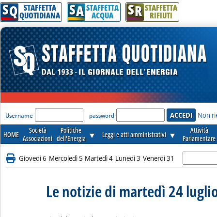
S
S
S
Q
A
R
STAFFETTA
STAFFETTA
STAFFETTA
QUOTIDIANA
ACQUA
RIFIUTI
'Modulo Login per accedere'
Non ri
Username
password
Società
Politiche
Attività
HOME
▼
Leggi e atti amministrativi
▼
Associazioni
dell'Energia
Parlamentare
Giovedì 6
Mercoledì 5
Martedì 4
Lunedì 3
Venerdì 31
Le notizie di martedì 24 lugli