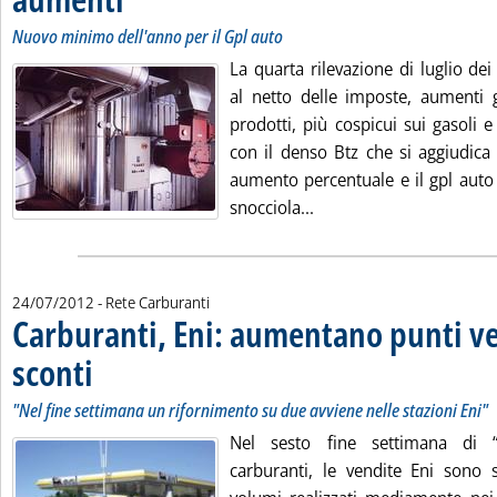
Nuovo minimo dell'anno per il Gpl auto
La quarta rilevazione di luglio dei “
al netto delle imposte, aumenti ge
prodotti, più cospicui sui gasoli e 
con il denso Btz che si aggiudica
aumento percentuale e il gpl auto
Leggi tutta la notizia: 
snocciola...
24/07/2012
- Rete Carburanti
Carburanti, Eni: aumentano punti v
sconti
. Sottotitolo: "Nel fine settimana un rifornimento su due avviene nelle stazio
. Pubblicata martedì 24 luglio 2012 alle 11.13.
"Nel fine settimana un rifornimento su due avviene nelle stazioni Eni"
Nel sesto fine settimana di “
carburanti, le vendite Eni sono s