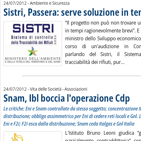
24/07/2012
- Ambiente e Sicurezza
Sistri, Passera: serve soluzione in t
“Il progetto non può non trovare u
in tempi ragionevolmente brevi”. E
ministro dello Sviluppo economico
corso di un'audizione in Com
parlando del Sistri, il Sistem
Leggi t
tracciabilità dei rifiuti, pur...
24/07/2012
- Vita delle Società - Associazioni
Snam, Ibl boccia l'operazione Cdp
. Sotto
. Pubbl
Le critiche: Eni e Snam controllate da stesso soggetto; concentrazione I
distribuzione; obbligo assimmetrico per Eni di cedere reti locali e Gnl. 
Eni e F2i; F2i esca dalla distribuzione; Snam ceda Italgas e Gnl Italia
L'Istituto Bruno Leoni giudica 
parzialmente contraddittoria” con 