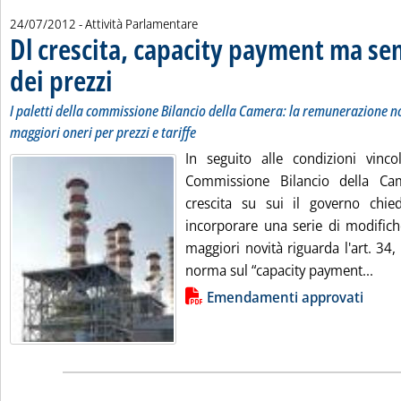
24/07/2012
- Attività Parlamentare
Dl crescita, capacity payment ma s
dei prezzi
. Sottotitolo: I paletti della commissione Bilancio della Camera: la
. Pubblicata martedì 24 luglio 2012 alle 18.8.
I paletti della commissione Bilancio della Camera: la remunerazione 
maggiori oneri per prezzi e tariffe
In seguito alle condizioni vincol
Commissione Bilancio della Ca
crescita su sui il governo chie
incorporare una serie di modifiche
maggiori novità riguarda l'art. 34
Legg
norma sul “capacity payment...
Lista allegati PDF alla notizia
Emendamenti approvati