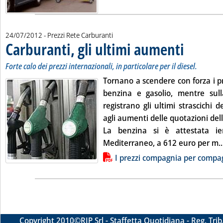
24/07/2012
- Prezzi Rete Carburanti
Carburanti, gli ultimi aumenti
. Sottotitolo: For
. Pubblicata mart
Forte calo dei prezzi internazionali, in particolare per il diesel.
Tornano a scendere con forza i pr
benzina e gasolio, mentre sull
registrano gli ultimi strascichi de
agli aumenti delle quotazioni del
La benzina si è attestata ie
Mediterraneo, a 612 euro per m..
Lista allegati PDF alla notizia
I prezzi compagnia per compa
Copyright 2010
©RIP Srl -
Staffetta Quotidiana - Reg. Tr