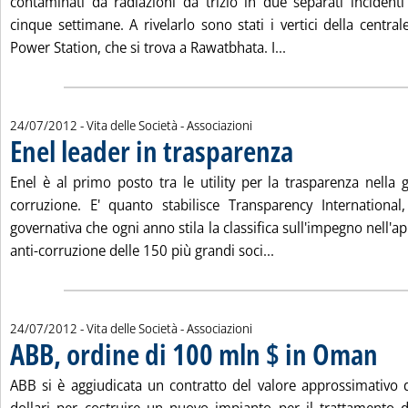
contaminati da radiazioni da trizio in due separati incidenti
cinque settimane. A rivelarlo sono stati i vertici della centra
Leggi tutta la noti
Power Station, che si trova a Rawatbhata. I...
24/07/2012
- Vita delle Società - Associazioni
Enel leader in trasparenza
. Pubblicata martedì 24 lug
Enel è al primo posto tra le utility per la trasparenza nella g
corruzione. E' quanto stabilisce Transparency International
governativa che ogni anno stila la classifica sull'impegno nell'a
Leggi tutta la notizi
anti-corruzione delle 150 più grandi soci...
24/07/2012
- Vita delle Società - Associazioni
ABB, ordine di 100 mln $ in Oman
. Pubbl
ABB si è aggiudicata un contratto del valore approssimativo d