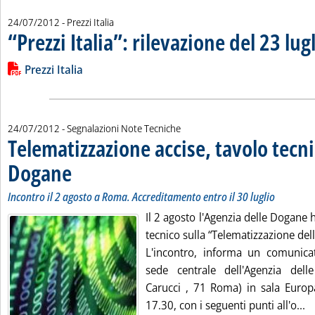
24/07/2012
- Prezzi Italia
“Prezzi Italia”: rilevazione del 23 lug
Leggi tutta la notizia: '“Prezzi Italia”: rilevazione del 23 luglio'
Lista allegati PDF alla notizia
Prezzi Italia
24/07/2012
- Segnalazioni Note Tecniche
Telematizzazione accise, tavolo tecni
Dogane
. Sottotitolo: Incontro il 2 agosto a Roma. Accreditamento entro il 30 lugli
. Pubblicata martedì 24 luglio 2012 alle 9.53.
Incontro il 2 agosto a Roma. Accreditamento entro il 30 luglio
Il 2 agosto l'Agenzia delle Dogane
tecnico sulla “Telematizzazione dell
L'incontro, informa un comunicat
sede centrale dell'Agenzia del
Carucci , 71 Roma) in sala Europa
Le
17.30, con i seguenti punti all'o...