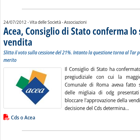
24/07/2012
- Vita delle Società - Associazioni
Acea, Consiglio di Stato conferma lo 
vendita
. Sottotitolo: Slitta il voto sulla cessione del 21%. Intanto la questione t
. Pubblicata martedì 24 luglio 2012 alle 14.28.
Slitta il voto sulla cessione del 21%. Intanto la questione torna al Tar p
merito
Il Consiglio di Stato ha confermat
pregiudiziale con cui la maggi
Comunale di Roma aveva fatto sl
delle migliaia di odg presentati
bloccare l'approvazione della vend
Leggi
decisione del Cds determina...
Lista allegati PDF alla notizia
Cds o Acea