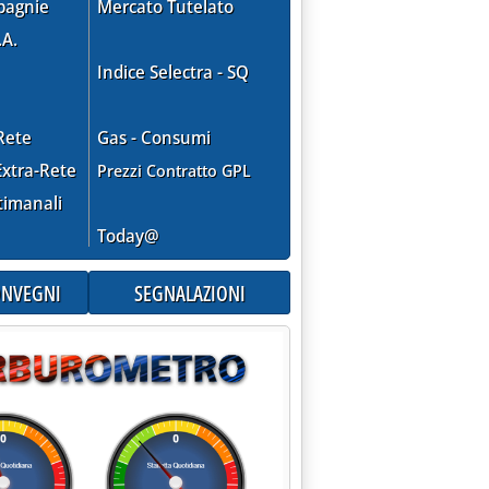
pagnie
Mercato Tutelato
.A.
Indice Selectra - SQ
Rete
Gas - Consumi
xtra-Rete
Prezzi Contratto GPL
timanali
Today@
CONVEGNI
SEGNALAZIONI