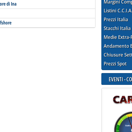
Margini Com
re di Ina
Listini C.C.I.A
Prezzi Italia
ffshore
Stacchi Italia
Medie Extra-
Andamento E
Chiusure Set
Prezzi Spot
EVENTI - 