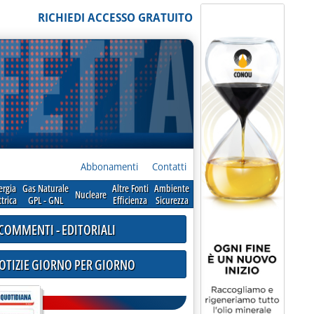
RICHIEDI ACCESSO GRATUITO
Abbonamenti
Contatti
ergia
Gas Naturale
Altre Fonti
Ambiente
Nucleare
ttrica
GPL - GNL
Efficienza
Sicurezza
COMMENTI - EDITORIALI
NOTIZIE GIORNO PER GIORNO