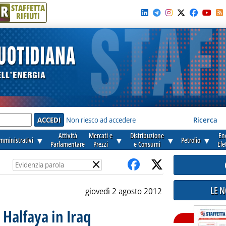
R
STAFFETTA
RIFIUTI
e'
Non riesco ad accedere
Ricerca
Attività
Mercati e
Distribuzione
En
amministrativi
▼
▼
▼
Petrolio
▼
Parlamentare
Prezzi
e Consumi
Ele
×
LE 
giovedì 2 agosto 2012
a Halfaya in Iraq