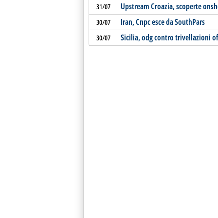
Upstream Croazia, scoperte onsho
31/07
Iran, Cnpc esce da SouthPars
30/07
Sicilia, odg contro trivellazioni o
30/07