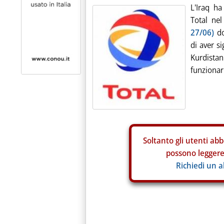
L'Iraq ha
Total ne
27/06)
do
di aver s
Kurdista
funzionar
Soltanto gli
utenti abb
possono leggere 
Richiedi un 