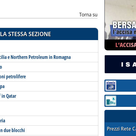
Torna su
LA STESSA SEZIONE
L’ACCIS
icilia e Northern Petroleum in Romagna
to
oni petrolifere
opa
Sezione:
 in Qatar
Sezione: quotaz
ria
STAFFETTA PRE
Prezzi Rete 
in due blocchi