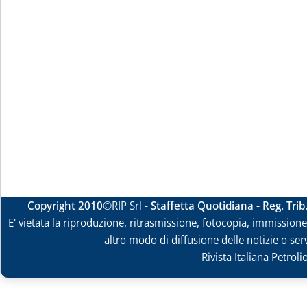
Copyright 2010
©RIP Srl -
Staffetta Quotidiana - Reg. Tri
E' vietata la riproduzione, ritrasmissione, fotocopia, immissione 
altro modo di diffusione delle notizie o ser
Rivista Italiana Petrol