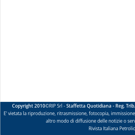
Copyright 2010
©RIP Srl -
Staffetta Quotidiana - Reg. Tri
E' vietata la riproduzione, ritrasmissione, fotocopia, immissione 
altro modo di diffusione delle notizie o ser
Rivista Italiana Petrol