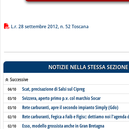
Lista allegati PDF alla notizia
L.r. 28 settembre 2012, n. 52 Toscana
NOTIZIE NELLA STESSA SEZIONE
Successive
Scat, precisazione di Salsi sul Cipreg
04/10
Svizzera, aperto primo p.v. col marchio Socar
03/10
Rete carburanti, apre il secondo impianto Simply (Gdo)
03/10
Rete carburanti, Fegica a Faib e Figisc: dettiamo noi l'agenda 
02/10
Esso, modello grossista anche in Gran Bretagna
02/10