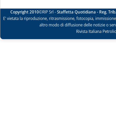
Copyright 2010
©RIP Srl -
Staffetta Quotidiana - Reg. Tri
E' vietata la riproduzione, ritrasmissione, fotocopia, immissione 
altro modo di diffusione delle notizie o ser
Rivista Italiana Petrol