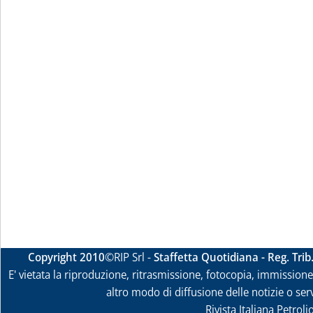
Copyright 2010
©RIP Srl -
Staffetta Quotidiana - Reg. Tri
E' vietata la riproduzione, ritrasmissione, fotocopia, immissione 
altro modo di diffusione delle notizie o ser
Rivista Italiana Petrol