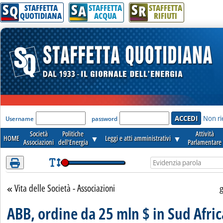
S
S
S
Attenzione! Esegui l'accesso per lèggere interamente la notizia.
Q
A
R
STAFFETTA
STAFFETTA
STAFFETTA
QUOTIDIANA
ACQUA
RIFIUTI
'Modulo Login per accedere'
Non ri
Username
password
Società
Politiche
Attività
HOME
▼
Leggi e atti amministrativi
▼
Associazioni
dell'Energia
Parlamentare
Vita delle Società - Associazioni
Torna alla sezione
ABB, ordine da 25 mln $ in Sud Afric