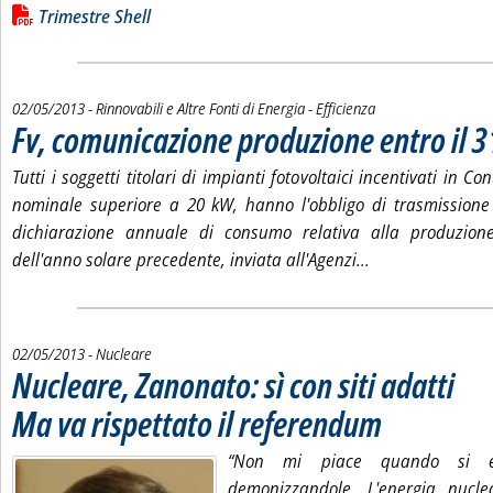
Lista allegati PDF alla notizia
Trimestre Shell
02/05/2013
- Rinnovabili e Altre Fonti di Energia - Efficienza
Fv, comunicazione produzione entro il 
Tutti i soggetti titolari di impianti fotovoltaici incentivati in C
nominale superiore a 20 kW, hanno l'obbligo di trasmissione
dichiarazione annuale di consumo relativa alla produzione
Leggi tutta la n
dell'anno solare precedente, inviata all'Agenzi...
02/05/2013
- Nucleare
Nucleare, Zanonato: sì con siti adatti
Ma va rispettato il referendum
. Pubblicata giovedì 02 
“Non mi piace quando si en
demonizzandole. L'energia nuc