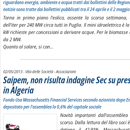
riguardano energia, ambiente e acqua tratti dai bollettini delle Region
notizie sono tratte dai bollettini pubblicati tra il 24 aprile e il 2 maggio
Torna in primo piano l'eolico, assente la scorsa settimana, 
dell'iter per 240 MW circa tutti in Puglia. Il mini idroelettrico è 
kW richieste per concessioni a derivare acque. Per le biomasse c
da 2 MW.
Leggi tutta la notizia: 'Eolico, richiest
Quanto al solare, si con...
02/05/2013
- Vita delle Società - Associazioni
Saipem, non risulta indagine Sec su pre
in Algeria
. Sottotitolo: Fondo Usa Massachusetts Financial Services secondo azionista dop
. Pubblicata giovedì 02 maggio 2013 alle 12.22.
Fondo Usa Massachusetts Financial Services secondo azionista dopo En
depositato per l'assemblea lo 0,6% del capitale sociale
Novità importanti dall'assemblea
scorso. Dalla lettura del libro soci 
detiene il 42,91%, Massachusett