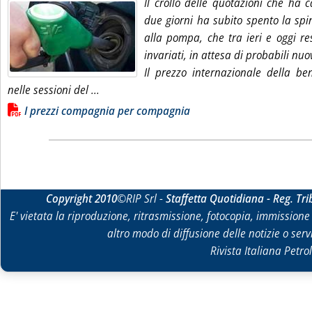
Il crollo delle quotazioni che ha ca
due giorni ha subito spento la spin
alla pompa, che tra ieri e oggi r
invariati, in attesa di probabili nuov
Il prezzo internazionale della be
Leggi tutta la notizia: 'Carburanti, coda di ria
nelle sessioni del ...
Lista allegati PDF alla notizia
I prezzi compagnia per compagnia
Copyright 2010
©RIP Srl -
Staffetta Quotidiana - Reg. Tr
E' vietata la riproduzione, ritrasmissione, fotocopia, immissione 
altro modo di diffusione delle notizie o ser
Rivista Italiana Petrol