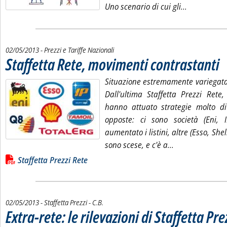
Leggi tutta 
Uno scenario di cui gli...
02/05/2013
- Prezzi e Tariffe Nazionali
Staffetta Rete, movimenti contrastanti
. P
Situazione estremamente variegata 
Dall'ultima Staffetta Prezzi Rete,
hanno attuato strategie molto di
opposte: ci sono società (Eni
aumentato i listini, altre (Esso, She
Leggi tutta la n
sono scese, e c'è a...
Lista allegati PDF alla notizia
Staffetta Prezzi Rete
di:
02/05/2013
- Staffetta Prezzi -
C.B.
Extra-rete: le rilevazioni di Staffetta Pre