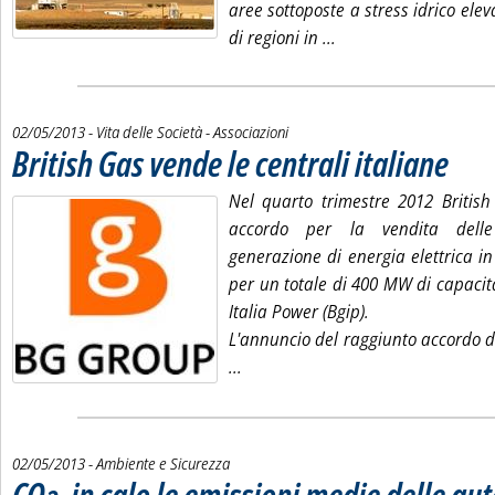
aree sottoposte a stress idrico elev
Leggi tutta la notizia
di regioni in ...
02/05/2013
- Vita delle Società - Associazioni
British Gas vende le centrali italiane
. Pubblica
Nel quarto trimestre 2012 Britis
accordo per la vendita delle
generazione di energia elettrica in 
per un totale di 400 MW di capacit
Italia Power (Bgip).
L'annuncio del raggiunto accordo d
Leggi tutta la notizia: 'British Gas
...
02/05/2013
- Ambiente e Sicurezza
CO
, in calo le emissioni medie delle au