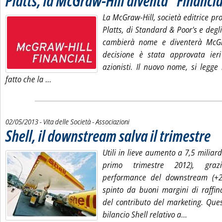
Platts, la McGraw-Hill diventa “Financi
La McGraw-Hill, società editrice prop
Platts, di Standard & Poor's e degl
cambierà nome e diventerà McGra
decisione è stata approvata ieri
azionisti. Il nuovo nome, si legge i
Leggi tutta la notizia: 'Platts, la McGraw-Hill diven
fatto che la ...
02/05/2013
- Vita delle Società - Associazioni
Shell, il downstream salva il trimestre
. Pub
Utili in lieve aumento a 7,5 miliardi
primo trimestre 2012), grazi
performance del downstream (+28
spinto da buoni margini di raffin
del contributo del marketing. Quest
Leggi tutta
bilancio Shell relativo a...