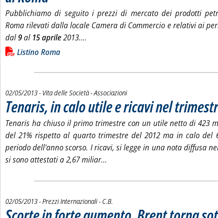
Pubblichiamo di seguito i prezzi di mercato dei prodotti petro
Roma rilevati dalla locale Camera di Commercio e relativi ai peri
Leggi tutta la notizia: 'Listino dei prezz
dal
9
al
15 aprile
2013....
Lista allegati PDF alla notizia
Listino Roma
02/05/2013
- Vita delle Società - Associazioni
Tenaris, in calo utile e ricavi nel trimest
Tenaris ha chiuso il primo trimestre con un utile netto di 423 mi
del 21% rispetto al quarto trimestre del 2012 ma in calo del 6
periodo dell'anno scorso. I ricavi, si legge in una nota diffusa nel
Leggi tutta la notizia: 'Tenaris, in 
si sono attestati a 2,67 miliar...
di:
02/05/2013
- Prezzi Internazionali -
C.B.
Scorte in forte aumento, Brent torna so