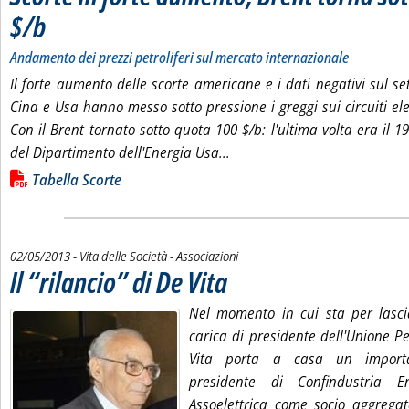
$/b
. Sottotitolo: Andamento dei prezzi petroliferi sul mercato internazionale
. Pubblicata giovedì 02 maggio 2013 alle 14.31.
Andamento dei prezzi petroliferi sul mercato internazionale
Il forte aumento delle scorte americane e i dati negativi sul se
Cina e Usa hanno messo sotto pressione i greggi sui circuiti elet
Con il Brent tornato sotto quota 100 $/b: l'ultima volta era il 1
Leggi tutta la notizia: 'Scor
del Dipartimento dell'Energia Usa...
Lista allegati PDF alla notizia
Tabella Scorte
02/05/2013
- Vita delle Società - Associazioni
Il “rilancio” di De Vita
. Pubblicata giovedì 02 maggio 2013 alle 14.28.
Nel momento in cui sta per lasci
carica di presidente dell'Unione P
Vita porta a casa un import
presidente di Confindustria En
Assoelettrica come socio aggregat