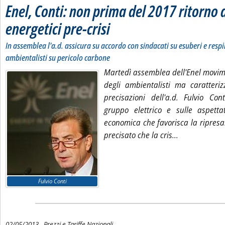
Enel, Conti: non prima del 2017 ritorno
energetici pre-crisi
. Sottotitolo: In assemblea l'a.d. assicura su accordo 
. Pubblicata giovedì 02 maggio 2013 alle 10.11.
In assemblea l'a.d. assicura su accordo con sindacati su esuberi e respi
ambientalisti su pericolo carbone
Martedì assemblea dell'Enel movime
degli ambientalisti ma caratteri
precisazioni dell'a.d. Fulvio Con
gruppo elettrico e sulle aspetta
economica che favorisca la ripresa
Leggi tutta la
precisato che la cris...
Fulvio Conti
02/05/2013
- Prezzi e Tariffe Nazionali