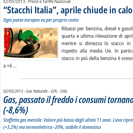
02/05/2013
- Prezzi e Tariffe Nazionali
“Stacchi Italia”, aprile chiude in calo
Ogni paese europeo va per proprio conto
Ribassi per benzina, diesel e gaso
quarta e ultima rilevazione di aprile
mentre si dimezza lo stacco i
rispetto alla media Ue. In partic
stacco in più della benzina è sces
Leggi tutta la notizia: '“Stacchi Italia”, aprile chiude in cal
a +6
...
02/05/2013
- Gas Naturale - GPL - GNL
Gas, passato il freddo i consumi tornan
(-8,6%)
. Sottotitolo: Staffetta gas mensile. Valore più basso degli ultimi 11 anni. Lieve rip
. Pubblicata giovedì 02 maggio 2013 alle 16.15.
Staffetta gas mensile. Valore più basso degli ultimi 11 anni. Lieve ripre
(+3,2%) ma termoelettrico -20%, stabile il domestico