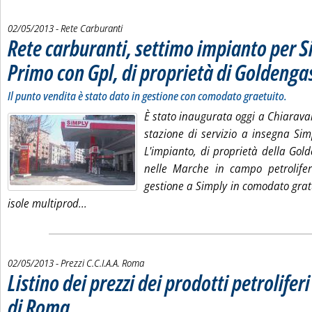
02/05/2013
- Rete Carburanti
Rete carburanti, settimo impianto per S
Primo con Gpl, di proprietà di Goldenga
Il punto vendita è stato dato in gestione con comodato graetuito.
È stato inaugurata oggi a Chiarava
stazione di servizio a insegna Sim
L'impianto, di proprietà della Gol
nelle Marche in campo petrolifero
gestione a Simply in comodato gratu
Leggi tutta la notizia: 'Rete carburanti, settim
isole multiprod...
02/05/2013
- Prezzi C.C.I.A.A. Roma
Listino dei prezzi dei prodotti petroliferi
di Roma
. Pubblicata giovedì 02 maggio 2013 alle 14.39.