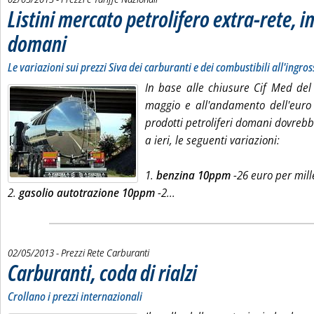
Listini mercato petrolifero extra-rete, i
domani
. Sottotitolo: Le variazioni sui prezzi Siva dei carburanti e dei combustibili all'ingro
. Pubblicata giovedì 02 maggio 2013 alle 9.1.
Le variazioni sui prezzi Siva dei carburanti e dei combustibili all'ingro
In base alle chiusure Cif Med del
maggio e all'andamento dell'euro i
prodotti petroliferi domani dovrebbe
a ieri, le seguenti variazioni:
1.
benzina 10ppm
-26 euro per mille 
Leggi tutta la notizia: 'Listi
2.
gasolio autotrazione 10ppm
-2...
02/05/2013
- Prezzi Rete Carburanti
Carburanti, coda di rialzi
. Sottotitolo: Crollano i prezzi internazio
. Pubblicata giovedì 02 maggio 2013 alle
Crollano i prezzi internazionali