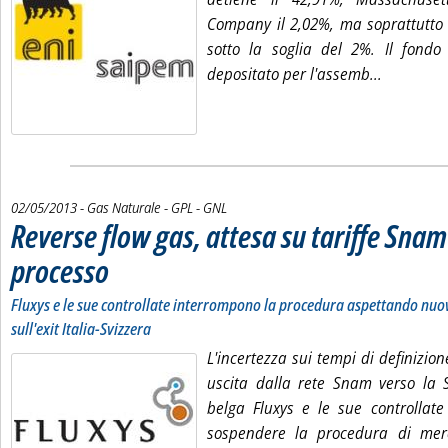
Company il 2,02%, ma soprattutto 
sotto la soglia del 2%. Il fondo
Leggi tutt
depositato per l'assemb...
02/05/2013
- Gas Naturale - GPL - GNL
Reverse flow gas, attesa su tariffe Snam 
processo
. Sottotitolo: Fluxys e le sue controllate interrompono la procedura aspettando nu
. Pubblicata giovedì 02 maggio 2013 alle 11.29.
Fluxys e le sue controllate interrompono la procedura aspettando nu
sull'exit Italia-Svizzera
L'incertezza sui tempi di definizion
uscita dalla rete Snam verso la S
belga Fluxys e le sue controllate
sospendere la procedura di merc