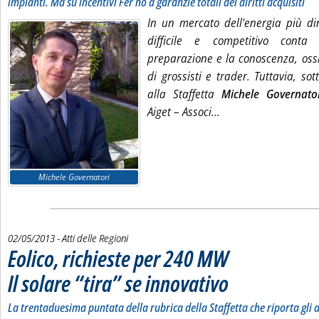
impianti. Ma su incentivi Fer no a garanzie totali dei diritti acquisiti
In un mercato dell'energia più 
difficile e competitivo cont
preparazione e la conoscenza, ossi
di grossisti e trader. Tuttavia, sot
alla
Staffetta
Michele Governato
Leggi tutta la notizi
Aiget – Associ...
Michele Governatori
02/05/2013
- Atti delle Regioni
Eolico, richieste per 240 MW
Il solare “tira” se innovativo
. Sottotitolo: La trentaduesima
. Pubblicata giovedì 02 maggio
La trentaduesima puntata della rubrica della Staffetta che riporta gli at