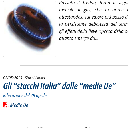
Passato il freddo, torna il se
mensili di gas, che in aprile c
attestandosi sul valore più basso de
la persistente debolezza del term
gli effetti della lieve ripresa della
Leggi tutta la 
quanto emerge da...
02/05/2013
- Stacchi Italia
Gli “stacchi Italia” dalle “medie Ue”
. Sottotito
. Pubblica
Rilevazione del 29 aprile
Leggi tutta la notizia: 'Gli “stacchi Italia” dalle “medie Ue”'
Lista allegati PDF alla notizia
Medie Ue