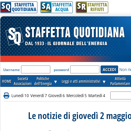
S
S
S
Q
A
R
STAFFETTA
STAFFETTA
STAFFETTA
QUOTIDIANA
ACQUA
RIFIUTI
'Modulo Login per accedere'
Non ri
Username
password
Società
Politiche
Attività
HOME
▼
Leggi e atti amministrativi
▼
Associazioni
dell'Energia
Parlamentare
Lunedì 10
Venerdì 7
Giovedì 6
Mercoledì 5
Martedì 4
Le notizie di giovedì 2 maggi