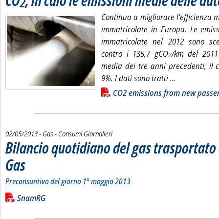
2
Continua a migliorare l'efficienza 
immatricolate in Europa. Le emiss
immatricolate nel 2012 sono s
contro i 135,7 gCO
/km del 2011 
2
media dei tre anni precedenti, il 
Leggi tutta l
9%. I dati sono tratti ...
Lista allegati PDF alla notizia
CO2 emissions from new passen
02/05/2013
- Gas - Consumi Giornalieri
Bilancio quotidiano del gas trasportat
Gas
. Sottotitolo: Preconsuntivo del giorno 1° maggio 2013
. Pubblicata giovedì 02 maggio 2013 alle 14.52.
Preconsuntivo del giorno 1° maggio 2013
Leggi tutta la notizia: 'Bilancio quotidiano del gas trasportato
Lista allegati PDF alla notizia
SnamRG