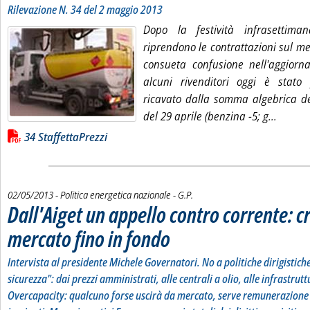
Rilevazione N. 34 del 2 maggio 2013
Dopo la festività infrasettim
riprendono le contrattazioni sul me
consueta confusione nell'aggiorn
alcuni rivenditori oggi è stato
ricavato dalla somma algebrica de
Leggi t
del 29 aprile (benzina -5; g...
Lista allegati PDF alla notizia
34 StaffettaPrezzi
di:
02/05/2013
- Politica energetica nazionale -
G.P.
Dall'Aiget un appello contro corrente: c
mercato fino in fondo
. Sottotitolo: Intervista al presidente Michele G
. Pubblicata giovedì 02 maggio 2013 alle 12.38.
Intervista al presidente Michele Governatori. No a politiche dirigistich
sicurezza": dai prezzi amministrati, alle centrali a olio, alle infrastrutt
Overcapacity: qualcuno forse uscirà da mercato, serve remunerazione 