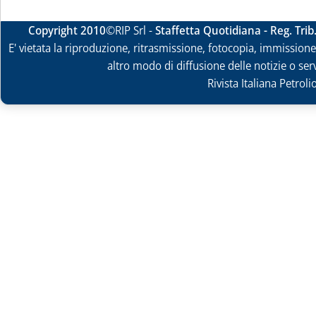
Copyright 2010
©RIP Srl -
Staffetta Quotidiana - Reg. Tri
E' vietata la riproduzione, ritrasmissione, fotocopia, immissione 
altro modo di diffusione delle notizie o ser
Rivista Italiana Petrol