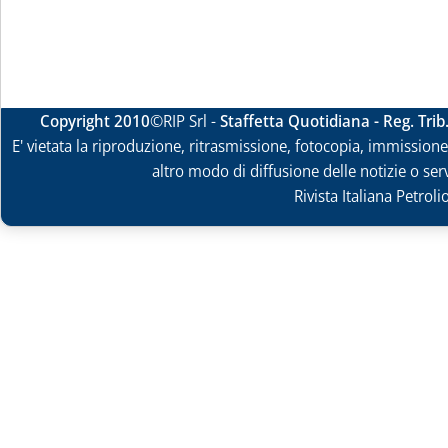
Copyright 2010
©RIP Srl -
Staffetta Quotidiana - Reg. Tri
E' vietata la riproduzione, ritrasmissione, fotocopia, immissione 
altro modo di diffusione delle notizie o ser
Rivista Italiana Petrol