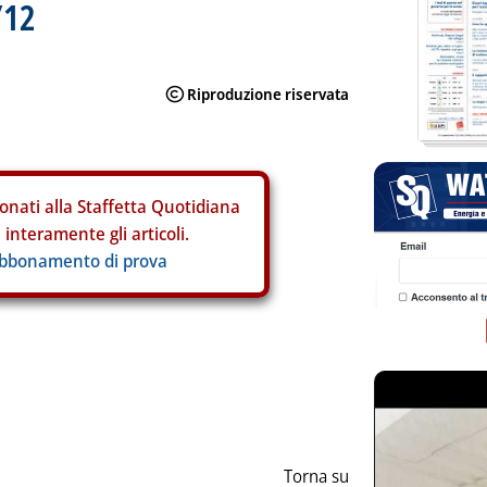
/12
onati alla Staffetta Quotidiana
interamente gli articoli.
abbonamento di prova
ia
Torna su