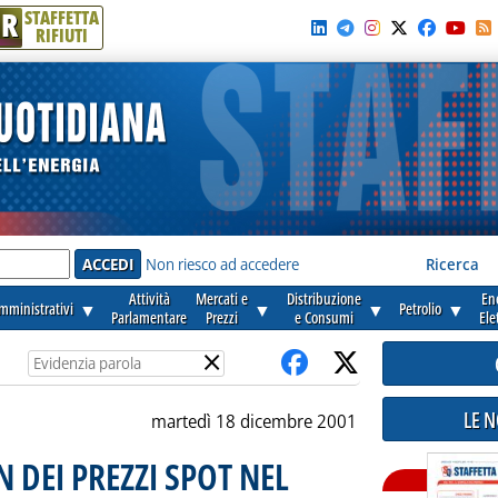
R
STAFFETTA
RIFIUTI
e'
Non riesco ad accedere
Ricerca
Attività
Mercati e
Distribuzione
En
amministrativi
▼
▼
▼
Petrolio
▼
Parlamentare
Prezzi
e Consumi
Ele
×
LE 
martedì 18 dicembre 2001
 DEI PREZZI SPOT NEL