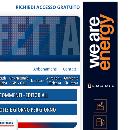
RICHIEDI ACCESSO GRATUITO
Abbonamenti
Contatti
ergia
Gas Naturale
Altre Fonti
Ambiente
Nucleare
ttrica
GPL - GNL
Efficienza
Sicurezza
COMMENTI - EDITORIALI
NOTIZIE GIORNO PER GIORNO