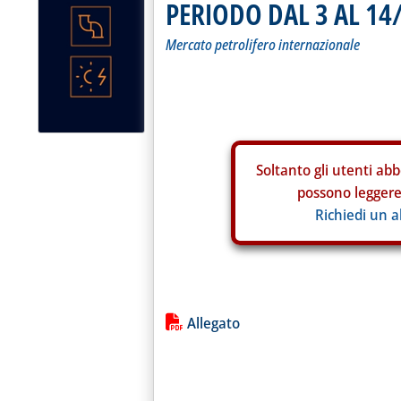
PERIODO DAL 3 AL 14
Mercato petrolifero internazionale
Soltanto gli
utenti abb
possono leggere 
Richiedi un 
Lista allegati PDF alla notiz
Allegato