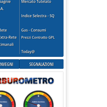
pagnie
Mercato Tutelato
.A.
Indice Selectra - SQ
Rete
Gas - Consumi
xtra-Rete
Prezzi Contratto GPL
timanali
Today@
CONVEGNI
SEGNALAZIONI