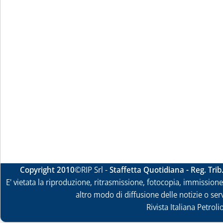
Copyright 2010
©RIP Srl -
Staffetta Quotidiana - Reg. Tri
E' vietata la riproduzione, ritrasmissione, fotocopia, immissione 
altro modo di diffusione delle notizie o ser
Rivista Italiana Petrol