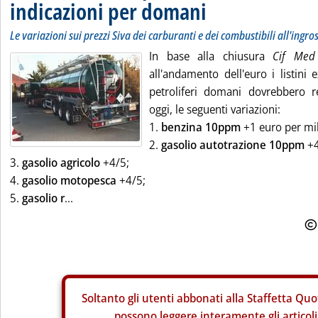
indicazioni per domani
Le variazioni sui prezzi Siva dei carburanti e dei combustibili all'ingro
In base alla chiusura
Cif Med
all'andamento dell'euro i listini 
petroliferi domani dovrebbero re
oggi, le seguenti variazioni:
1.
benzina 10ppm
+1 euro per mill
2.
gasolio autotrazione 10ppm
+4
3.
gasolio agricolo
+4/5;
4.
gasolio motopesca
+4/5;
5.
gasolio r
...
Soltanto gli
utenti abbonati alla Staffetta Quo
possono leggere interamente gli articoli