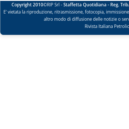
Copyright 2010
©RIP Srl -
Staffetta Quotidiana - Reg. Tri
E' vietata la riproduzione, ritrasmissione, fotocopia, immissione 
altro modo di diffusione delle notizie o ser
Rivista Italiana Petrol