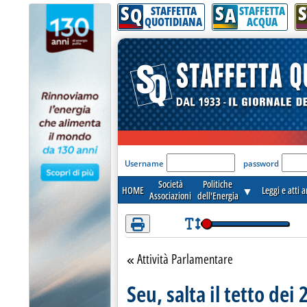
S
S
S
Attenzione! Esegui l'accesso per lèggere interamente la notizia.
Q
A
STAFFETTA
STAFFETTA
QUOTIDIANA
ACQUA
'Modulo Login per acceder
Username
password
Società
Politiche
HOME
▼
Leggi e atti 
Associazioni
dell'Energia
Attività Parlamentare
Torna alla sezione
Seu, salta il tetto de