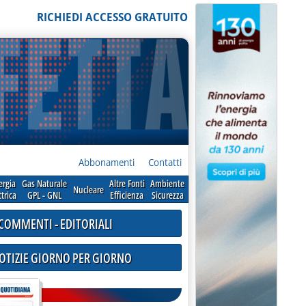
RICHIEDI ACCESSO GRATUITO
Abbonamenti
Contatti
ergia
Gas Naturale
Altre Fonti
Ambiente
Nucleare
ttrica
GPL - GNL
Efficienza
Sicurezza
COMMENTI - EDITORIALI
NOTIZIE GIORNO PER GIORNO