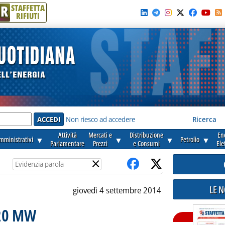
R
STAFFETTA
RIFIUTI
e'
Non riesco ad accedere
Ricerca
Attività
Mercati e
Distribuzione
En
amministrativi
▼
▼
▼
Petrolio
▼
Parlamentare
Prezzi
e Consumi
Ele
×
LE 
giovedì 4 settembre 2014
i 20 MW