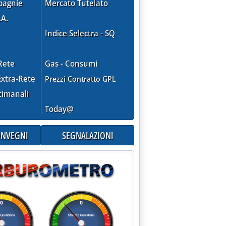
pagnie
Mercato Tutelato
.A.
Indice Selectra - SQ
Rete
Gas - Consumi
xtra-Rete
Prezzi Contratto GPL
timanali
Today@
CONVEGNI
SEGNALAZIONI