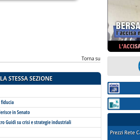
ia
L’ACCIS
Torna su
LA STESSA SEZIONE
Sezione:
 fiducia
Sezione: quotaz
erisce in Senato
o Guidi su crisi e strategie industriali
STAFFETTA PRE
Prezzi Rete 