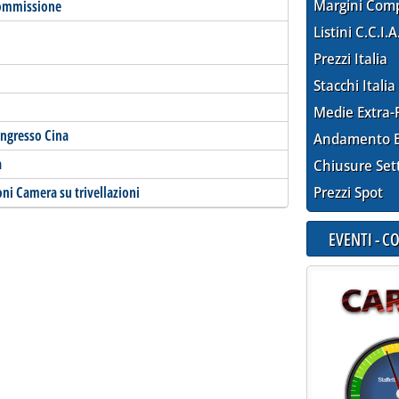
Margini Com
commissione
Listini C.C.I.A
Prezzi Italia
Stacchi Italia
Medie Extra-
ingresso Cina
Andamento E
a
Chiusure Set
ni Camera su trivellazioni
Prezzi Spot
EVENTI - 