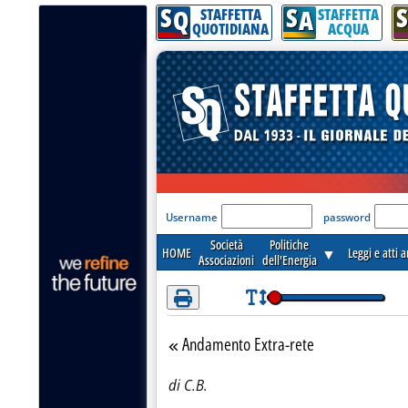
S
S
S
Attenzione! Esegui l'accesso per lèggere interamente la notizia.
Q
A
STAFFETTA
STAFFETTA
QUOTIDIANA
ACQUA
'Modulo Login per acceder
Username
password
Società
Politiche
HOME
▼
Leggi e atti 
Associazioni
dell'Energia
Andamento Extra-rete
Torna alla sezione
di C.B.