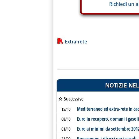
Richiedi un 
Lista allegati PDF alla notiz
Extra-rete
NOTIZIE NEL
Successive
Mediterraneo ed extra-rete in ca
15/10
Euro in recupero, domani i gasol
08/10
Euro ai minimi da settembre 2012,
01/10
Proseguono i ribassi per i gasoli
24/09