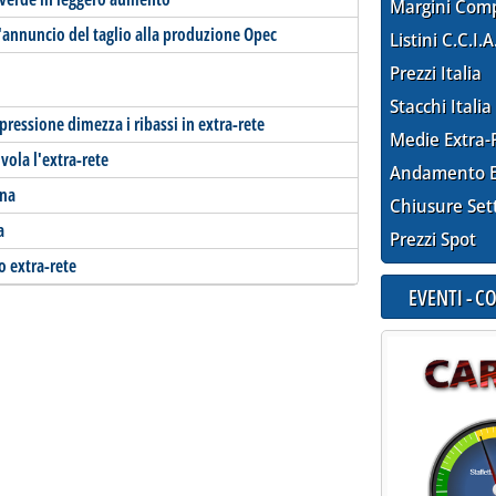
Margini Com
annuncio del taglio alla produzione Opec
Listini C.C.I.A
Prezzi Italia
Stacchi Italia
pressione dimezza i ribassi in extra-rete
Medie Extra-
vola l'extra-rete
Andamento E
ena
Chiusure Set
a
Prezzi Spot
o extra-rete
EVENTI - 