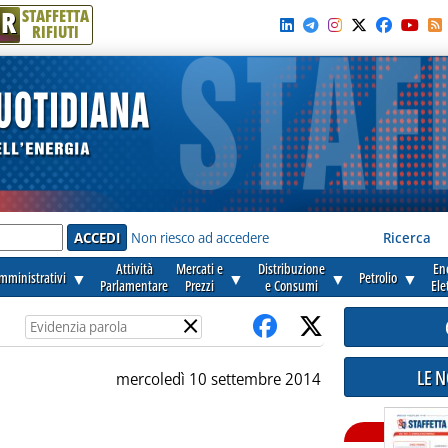
R
STAFFETTA
RIFIUTI
e'
Non riesco ad accedere
Ricerca
Attività
Mercati e
Distribuzione
En
amministrativi
▼
▼
▼
Petrolio
▼
Parlamentare
Prezzi
e Consumi
Ele
×
LE 
mercoledì 10 settembre 2014