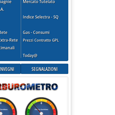
pagnie
Mercato Tutelato
.A.
Indice Selectra - SQ
Rete
Gas - Consumi
xtra-Rete
Prezzi Contratto GPL
timanali
Today@
CONVEGNI
SEGNALAZIONI