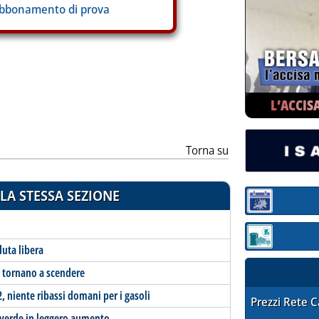
abbonamento di prova
ia
L’ACCIS
Torna su
LA STESSA SEZIONE
Sezione:
Sezione: quotaz
duta libera
i tornano a scendere
 niente ribassi domani per i gasoli
STAFFETTA PRE
Prezzi Rete 
, verde in leggero aumento