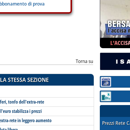
abbonamento di prova
ia
L’ACCIS
Torna su
LA STESSA SEZIONE
Sezione:
Sezione: quotaz
feri, tonfo dell'extra-rete
'euro stabilizza i prezzi
extra-rete in leggero aumento
STAFFETTA PRE
Prezzi Rete 
duta libera