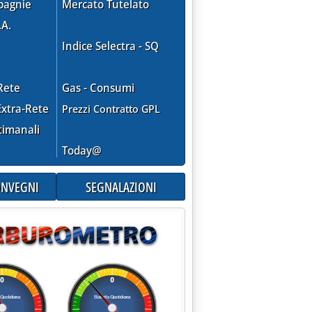
pagnie
Mercato Tutelato
.A.
Indice Selectra - SQ
Rete
Gas - Consumi
xtra-Rete
Prezzi Contratto GPL
timanali
Today@
CONVEGNI
SEGNALAZIONI