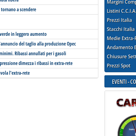
Margini Com
i tornano a scendere
Listini C.C.I.A
Prezzi Italia
Stacchi Italia
, verde in leggero aumento
Medie Extra-
annuncio del taglio alla produzione Opec
Andamento E
minimi. Ribassi annullati per i gasoli
Chiusure Set
pressione dimezza i ribassi in extra-rete
Prezzi Spot
vola l'extra-rete
EVENTI - 