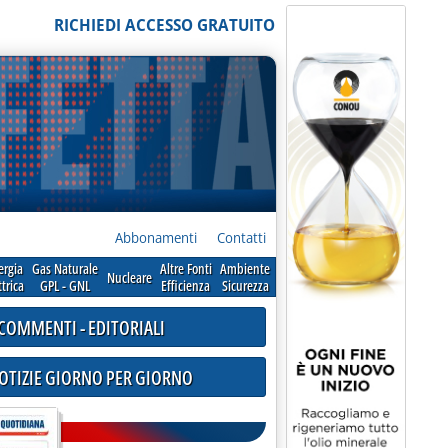
RICHIEDI ACCESSO GRATUITO
Abbonamenti
Contatti
ergia
Gas Naturale
Altre Fonti
Ambiente
Nucleare
ttrica
GPL - GNL
Efficienza
Sicurezza
COMMENTI - EDITORIALI
NOTIZIE GIORNO PER GIORNO