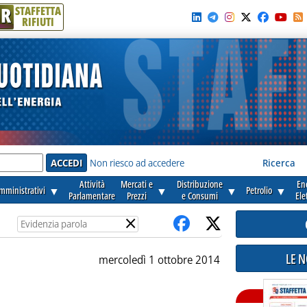
R
STAFFETTA
RIFIUTI
e'
Non riesco ad accedere
Ricerca
Attività
Mercati e
Distribuzione
En
amministrativi
▼
▼
▼
Petrolio
▼
Parlamentare
Prezzi
e Consumi
Ele
×
LE 
mercoledì 1 ottobre 2014