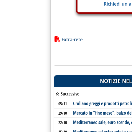
Richiedi un 
Lista allegati PDF alla notiz
Extra-rete
NOTIZIE NEL
Successive
Crollano greggi e prodotti petroli
05/11
Mercato in “fine mese”, balzo dell
29/10
Mediterraneo sale, euro scende, 
22/10
Mediterraneo ed extra-rete in ca
15/10