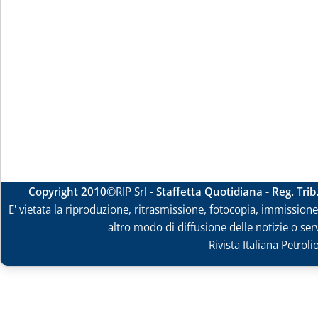
Copyright 2010
©RIP Srl -
Staffetta Quotidiana - Reg. Tri
E' vietata la riproduzione, ritrasmissione, fotocopia, immissione 
altro modo di diffusione delle notizie o ser
Rivista Italiana Petrol