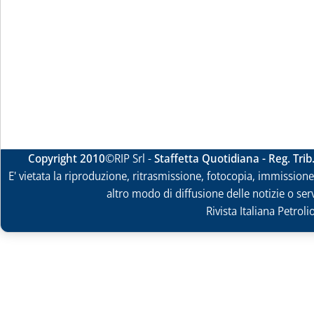
Copyright 2010
©RIP Srl -
Staffetta Quotidiana - Reg. Tri
E' vietata la riproduzione, ritrasmissione, fotocopia, immissione 
altro modo di diffusione delle notizie o ser
Rivista Italiana Petrol