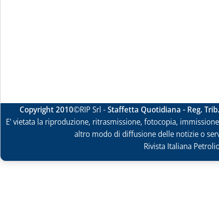
Copyright 2010
©RIP Srl -
Staffetta Quotidiana - Reg. Tri
E' vietata la riproduzione, ritrasmissione, fotocopia, immissione 
altro modo di diffusione delle notizie o ser
Rivista Italiana Petrol