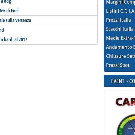
 a odg
Margini Com
-6% di Enel
Listini C.C.I.A
Prezzi Italia
ale sulla vertenza
Stacchi Italia
nd
Medie Extra-
n barili al 2017
Andamento E
Chiusure Set
Prezzi Spot
EVENTI - 