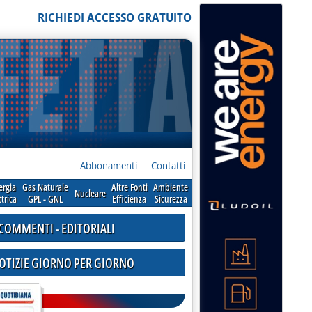
RICHIEDI ACCESSO GRATUITO
Abbonamenti
Contatti
ergia
Gas Naturale
Altre Fonti
Ambiente
Nucleare
ttrica
GPL - GNL
Efficienza
Sicurezza
COMMENTI - EDITORIALI
NOTIZIE GIORNO PER GIORNO