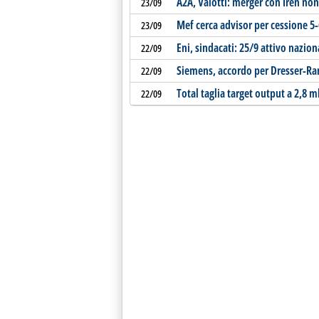
A2A, Valotti: merger con Iren non
23/09
Mef cerca advisor per cessione 5
23/09
Eni, sindacati: 25/9 attivo nazion
22/09
Siemens, accordo per Dresser-Ra
22/09
Total taglia target output a 2,8 ml
22/09