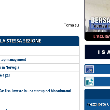
Torna su
L’ACCIS
LA STESSA SEZIONE
el top management
ti in Norvegia
Sezione:
e a gas
Sezione: quotaz
as Usa. Investe in una startup nei biocarburanti
STAFFETTA PRE
Prezzi Rete 