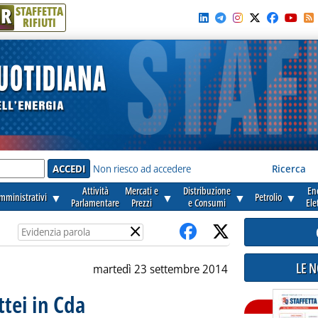
R
STAFFETTA
RIFIUTI
e'
Non riesco ad accedere
Ricerca
Attività
Mercati e
Distribuzione
En
amministrativi
▼
▼
▼
Petrolio
▼
Parlamentare
Prezzi
e Consumi
Ele
×
LE 
martedì 23 settembre 2014
tei in Cda