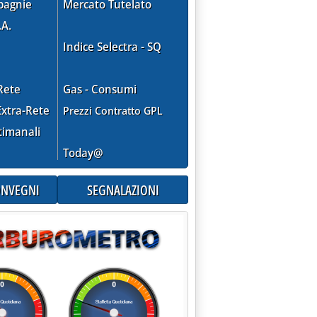
pagnie
Mercato Tutelato
.A.
Indice Selectra - SQ
Rete
Gas - Consumi
xtra-Rete
Prezzi Contratto GPL
timanali
Today@
CONVEGNI
SEGNALAZIONI