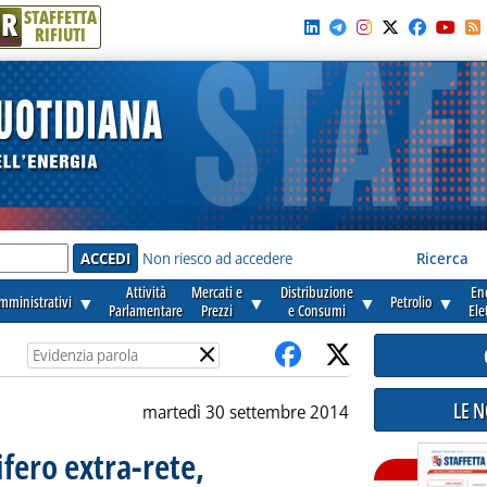
R
STAFFETTA
RIFIUTI
e'
Non riesco ad accedere
Ricerca
Attività
Mercati e
Distribuzione
En
amministrativi
▼
▼
▼
Petrolio
▼
Parlamentare
Prezzi
e Consumi
Ele
×
LE 
martedì 30 settembre 2014
ifero extra-rete,