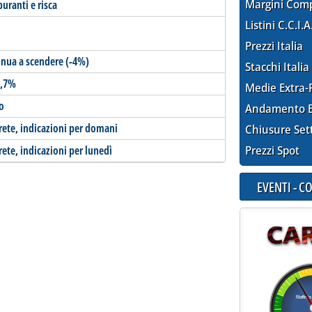
Margini Com
buranti e risca
Listini C.C.I.A
Prezzi Italia
tinua a scendere (-4%)
Stacchi Italia
1,7%
Medie Extra-
o
Andamento E
-rete, indicazioni per domani
Chiusure Set
rete, indicazioni per lunedì
Prezzi Spot
EVENTI - 