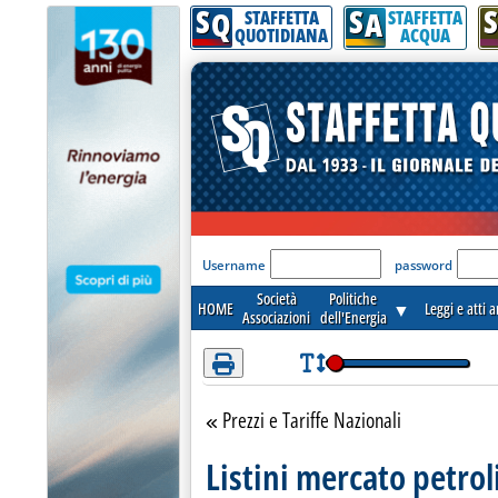
S
S
S
Attenzione! Esegui l'accesso per lèggere interamente la notizia.
Q
A
STAFFETTA
STAFFETTA
QUOTIDIANA
ACQUA
'Modulo Login per acceder
Username
password
Società
Politiche
HOME
▼
Leggi e atti 
Associazioni
dell'Energia
Prezzi e Tariffe Nazionali
Torna alla sezione
Listini mercato petrol