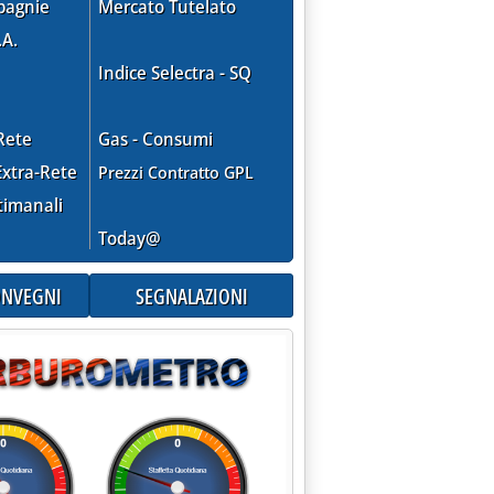
pagnie
Mercato Tutelato
.A.
Indice Selectra - SQ
Rete
Gas - Consumi
xtra-Rete
Prezzi Contratto GPL
timanali
Today@
CONVEGNI
SEGNALAZIONI