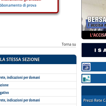
abbonamento di prova
L’ACCIS
Torna su
LA STESSA SEZIONE
Sezione:
-rete, indicazioni per domani
Sezione: quotaz
azione
egativo
-rete, indicazioni per domani
STAFFETTA PRE
Prezzi Rete 