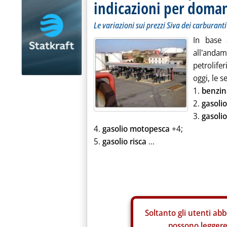
indicazioni per doma
Le variazioni sui prezzi Siva dei carburanti
In base 
all'andam
petrolife
oggi, le s
1.
benzi
2.
gasoli
3.
gasolio
4.
gasolio motopesca
+4;
5.
gasolio risca
...
Soltanto gli
utenti abb
possono leggere 