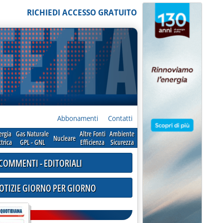
RICHIEDI ACCESSO GRATUITO
Abbonamenti
Contatti
ergia
Gas Naturale
Altre Fonti
Ambiente
Nucleare
ttrica
GPL - GNL
Efficienza
Sicurezza
COMMENTI - EDITORIALI
NOTIZIE GIORNO PER GIORNO