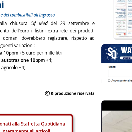
ni
 e dei combustibili all'ingrosso
alla chiusura
Cif Med
del 29 settembre e
ento dell'euro i listini extra-rete dei prodotti
ri domani dovrebbero registrare, rispetto ad
eguenti variazioni:
na 10ppm
+5 euro per mille litri;
o autotrazione 10ppm
+4;
 agricolo
+4;
onati alla Staffetta Quotidiana
interamente gli articoli.