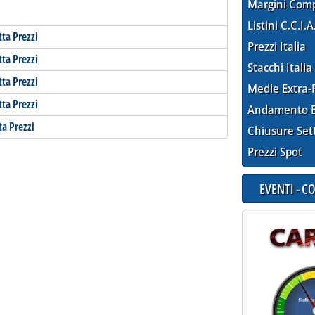
Margini Com
Listini C.C.I.A
tta Prezzi
Prezzi Italia
tta Prezzi
Stacchi Italia
tta Prezzi
Medie Extra-
tta Prezzi
Andamento E
ta Prezzi
Chiusure Set
Prezzi Spot
EVENTI - 