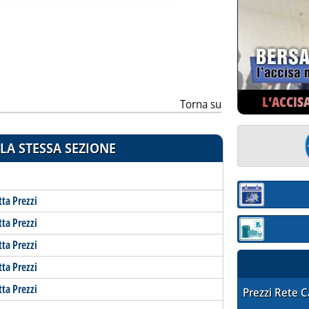
ia
L’ACCIS
Torna su
LA STESSA SEZIONE
Sezione:
tta Prezzi
tta Prezzi
Sezione: quotaz
tta Prezzi
tta Prezzi
tta Prezzi
STAFFETTA PRE
Prezzi Rete 