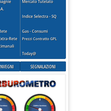
pagnie
Mercato Tutelato
.A.
Indice Selectra - SQ
Rete
Gas - Consumi
xtra-Rete
Prezzi Contratto GPL
timanali
Today@
CONVEGNI
SEGNALAZIONI