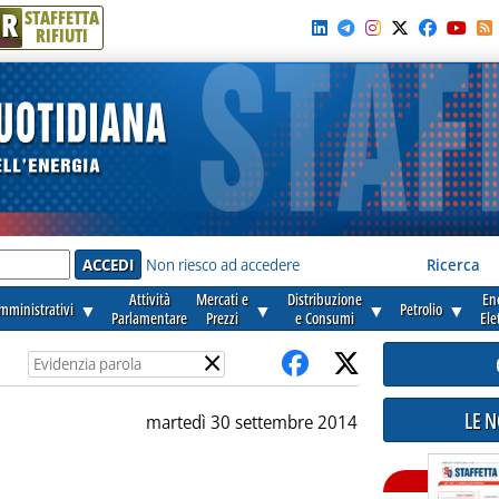
R
STAFFETTA
RIFIUTI
e'
Non riesco ad accedere
Ricerca
Attività
Mercati e
Distribuzione
En
amministrativi
▼
▼
▼
Petrolio
▼
Parlamentare
Prezzi
e Consumi
Ele
×
LE 
martedì 30 settembre 2014