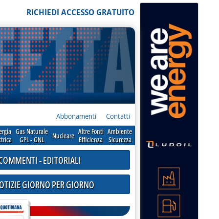
RICHIEDI ACCESSO GRATUITO
Abbonamenti
Contatti
ergia
Gas Naturale
Altre Fonti
Ambiente
Nucleare
ttrica
GPL - GNL
Efficienza
Sicurezza
COMMENTI - EDITORIALI
NOTIZIE GIORNO PER GIORNO