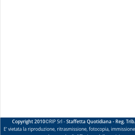
Copyright 2010
©RIP Srl -
Staffetta Quotidiana - Reg. Tri
E' vietata la riproduzione, ritrasmissione, fotocopia, immissione 