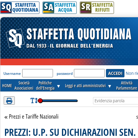
S
S
S
Attenzione! Esegui l'accesso per lèggere interamente la notizia.
Q
A
R
STAFFETTA
STAFFETTA
STAFFETTA
QUOTIDIANA
ACQUA
RIFIUTI
'Modulo Login per accedere'
Non ri
Username
password
Società
Politiche
Attività
HOME
▼
Leggi e atti amministrativi
▼
Associazioni
dell'Energia
Parlamentare
Prezzi e Tariffe Nazionali
Torna alla sezione
PREZZI: U.P. SU DICHIARAZIONI SEN