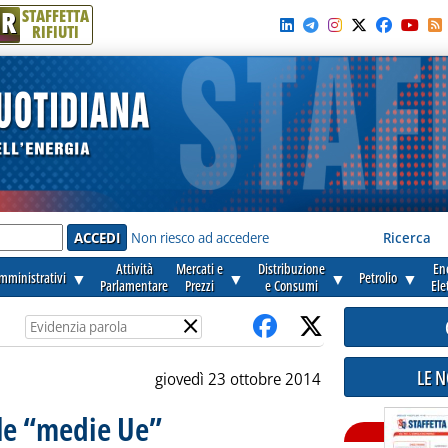
R
STAFFETTA
RIFIUTI
e'
Non riesco ad accedere
Ricerca
Attività
Mercati e
Distribuzione
En
amministrativi
▼
▼
▼
Petrolio
▼
Parlamentare
Prezzi
e Consumi
Ele
×
LE 
giovedì 23 ottobre 2014
alle “medie Ue”