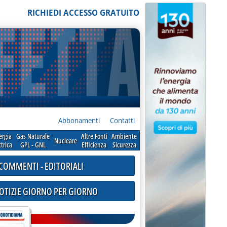
RICHIEDI ACCESSO GRATUITO
Abbonamenti
Contatti
ergia
Gas Naturale
Altre Fonti
Ambiente
Nucleare
ttrica
GPL - GNL
Efficienza
Sicurezza
COMMENTI - EDITORIALI
NOTIZIE GIORNO PER GIORNO