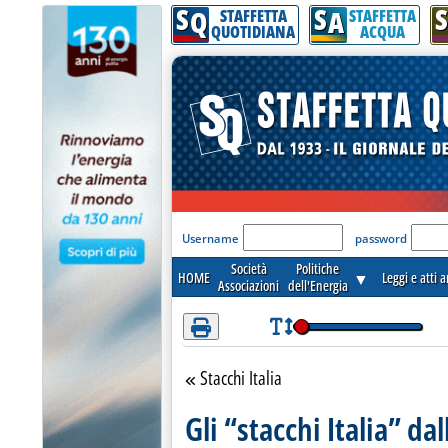
S
S
S
Attenzione! Esegui l'accesso per lèggere interamente la notizia.
Q
A
STAFFETTA
STAFFETTA
QUOTIDIANA
ACQUA
'Modulo Login per acceder
Username
password
Società
Politiche
HOME
▼
Leggi e atti 
Associazioni
dell'Energia
Stacchi Italia
Torna alla sezione
Gli “stacchi Italia” d