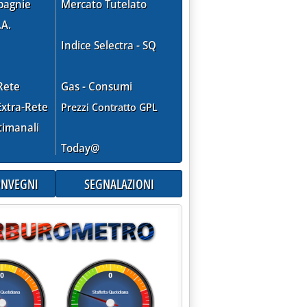
pagnie
Mercato Tutelato
.A.
Indice Selectra - SQ
Rete
Gas - Consumi
xtra-Rete
Prezzi Contratto GPL
timanali
Today@
CONVEGNI
SEGNALAZIONI