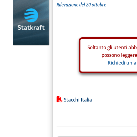
Rilevazione del 20 ottobre
Soltanto gli
utenti abb
possono leggere 
Richiedi un 
Lista allegati PDF alla notiz
Stacchi Italia