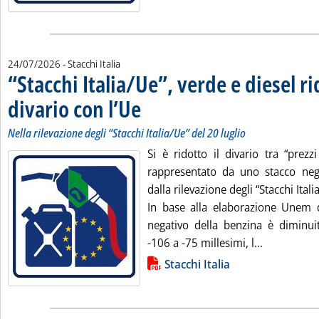
24/07/2026
- Stacchi Italia
“Stacchi Italia/Ue”, verde e diesel ri
divario con l’Ue
. Sottotitolo: Nella rilevazione degli “Stacchi Italia/U
. Pubblicata venerdì 24 luglio 2026 alle 10.23.
Nella rilevazione degli “Stacchi Italia/Ue” del 20 luglio
Si è ridotto il divario tra “prezz
rappresentato da uno stacco neg
dalla rilevazione degli “Stacchi Itali
In base alla elaborazione Unem d
negativo della benzina è diminui
Leggi tutta 
-106 a -75 millesimi, l...
Lista allegati PDF alla notizia
Stacchi Italia