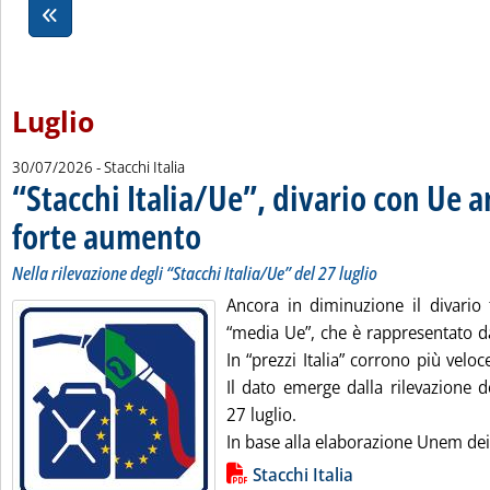
Luglio
30/07/2026
- Stacchi Italia
“Stacchi Italia/Ue”, divario con Ue a
forte aumento
. Sottotitolo: Nella rilevazione degli “Stacchi Italia/Ue” 
. Pubblicata giovedì 30 luglio 2026 alle 17.26.
Nella rilevazione degli “Stacchi Italia/Ue” del 27 luglio
Ancora in diminuzione il divario t
“media Ue”, che è rappresentato d
In “prezzi Italia” corrono più veloc
Il dato emerge dalla rilevazione deg
27 luglio.
In base alla elaborazione Unem dei d
Lista allegati PDF alla notizia
Stacchi Italia