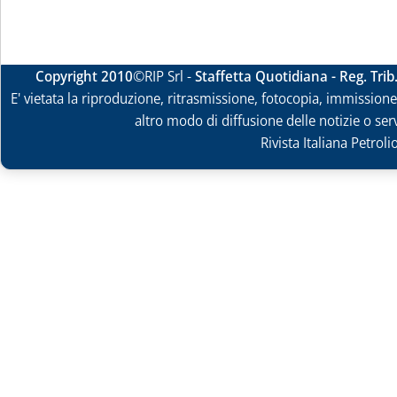
Copyright 2010
©RIP Srl -
Staffetta Quotidiana - Reg. Tri
E' vietata la riproduzione, ritrasmissione, fotocopia, immissione 
altro modo di diffusione delle notizie o ser
Rivista Italiana Petrol