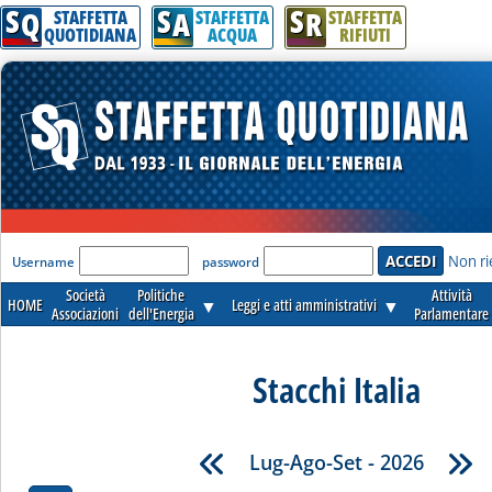
S
S
S
Q
A
R
STAFFETTA
STAFFETTA
STAFFETTA
QUOTIDIANA
ACQUA
RIFIUTI
'Modulo Login per accedere'
Non ri
Username
password
Società
Politiche
Attività
HOME
▼
Leggi e atti amministrativi
▼
Associazioni
dell'Energia
Parlamentare
Stacchi Italia
Lug-Ago-Set - 2026