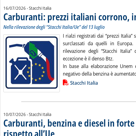
16/07/2026
- Stacchi Italia
Carburanti: prezzi italiani corrono, 
Nella rilevazione degli “Stacchi Italia/Ue” del 13 luglio
I rialzi registrati dai “prezzi Itali
surclassati da quelli in Europa.
rilevazione degli “Stacchi Italia”
eccezione è il denso Btz.
In base alla elaborazione Unem d
negativo della benzina è aumentato 
Lista allegati PDF alla notizia
Stacchi Italia
10/07/2026
- Stacchi Italia
Carburanti, benzina e diesel in forte
rispetto all’Ue
. Sottotitolo: Nella rilevazione degli “Stacchi Italia/Ue” de
. Pubblicata venerdì 10 luglio 2026 alle 10.16.