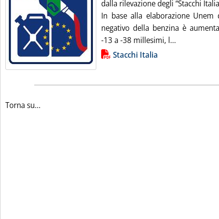
dalla rilevazione degli “Stacchi Ital
In base alla elaborazione Unem d
negativo della benzina è aumenta
Leggi tutta l
-13 a -38 millesimi, l...
Lista allegati PDF alla notizia
Stacchi Italia
Torna su...