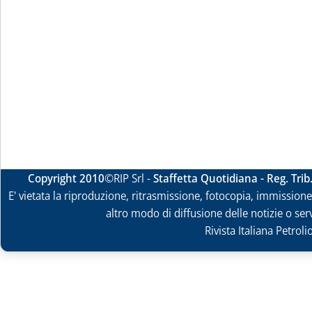
Copyright 2010
©RIP Srl -
Staffetta Quotidiana - Reg. Tri
E' vietata la riproduzione, ritrasmissione, fotocopia, immissione 
altro modo di diffusione delle notizie o ser
Rivista Italiana Petrol