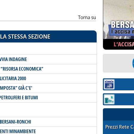
Torna su
LA STESSA SEZIONE
L’ACCIS
VVIA INDAGINE
A “RISORSA ECONOMICA”
ICITARIA 2000
Sezione:
MPOSTA” GIÀ C'E'
ETROLIFERI E BITUMI
Sezione: quotaz
" BERSANI-RONCHI
STAFFETTA PRE
Prezzi Rete 
GENTI MINAMBIENTE