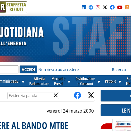
R
STAFFETTA
RIFIUTI
e'
Non riesco ad accedere
Ricerca
Attività
Mercati e
Distribuzione
En
amministrativi
▼
▼
▼
Petrolio
▼
Parlamentare
Prezzi
e Consumi
Ele
×
LE 
venerdì 24 marzo 2000
ERE AL BANDO MTBE