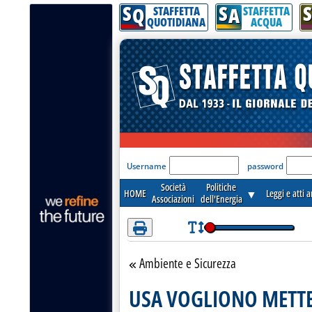
S
S
S
Attenzione! Esegui l'accesso per lèggere interamente la notizia.
Q
A
STAFFETTA
STAFFETTA
QUOTIDIANA
ACQUA
'Modulo Login per acceder
Username
password
Società
Politiche
HOME
▼
Leggi e atti 
Associazioni
dell'Energia
Ambiente e Sicurezza
Torna alla sezione
USA VOGLIONO METT