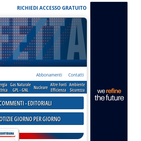
RICHIEDI ACCESSO GRATUITO
Abbonamenti
Contatti
ergia
Gas Naturale
Altre Fonti
Ambiente
Nucleare
ttrica
GPL - GNL
Efficienza
Sicurezza
COMMENTI - EDITORIALI
NOTIZIE GIORNO PER GIORNO