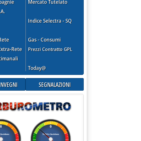
pagnie
Mercato Tutelato
.A.
Indice Selectra - SQ
Rete
Gas - Consumi
xtra-Rete
Prezzi Contratto GPL
timanali
Today@
CONVEGNI
SEGNALAZIONI