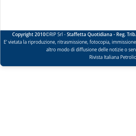
Copyright 2010
©RIP Srl -
Staffetta Quotidiana - Reg. Tri
E' vietata la riproduzione, ritrasmissione, fotocopia, immissione 
altro modo di diffusione delle notizie o ser
Rivista Italiana Petrol