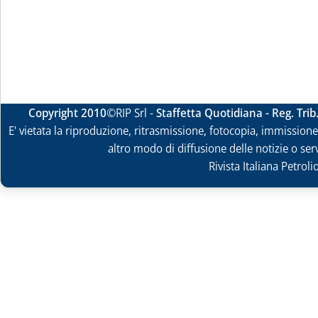
Copyright 2010
©RIP Srl -
Staffetta Quotidiana - Reg. Tri
E' vietata la riproduzione, ritrasmissione, fotocopia, immissione 
altro modo di diffusione delle notizie o ser
Rivista Italiana Petrol