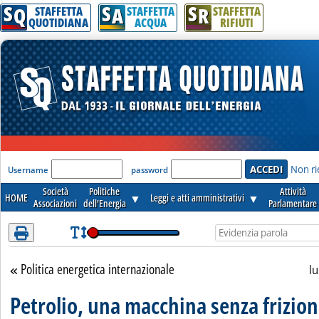
S
S
S
Attenzione! Esegui l'accesso per lèggere interamente la notizia.
Q
A
R
STAFFETTA
STAFFETTA
STAFFETTA
QUOTIDIANA
ACQUA
RIFIUTI
'Modulo Login per accedere'
Non ri
Username
password
Società
Politiche
Attività
HOME
▼
Leggi e atti amministrativi
▼
Associazioni
dell'Energia
Parlamentare
Politica energetica internazionale
Torna alla sezione
l
Petrolio, una macchina senza frizio