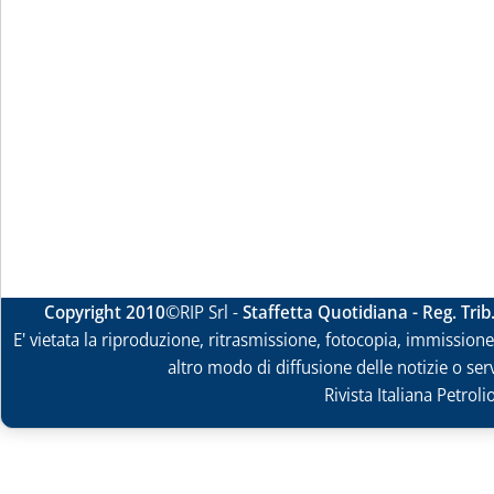
Copyright 2010
©RIP Srl -
Staffetta Quotidiana - Reg. Tri
E' vietata la riproduzione, ritrasmissione, fotocopia, immissione 
altro modo di diffusione delle notizie o ser
Rivista Italiana Petrol