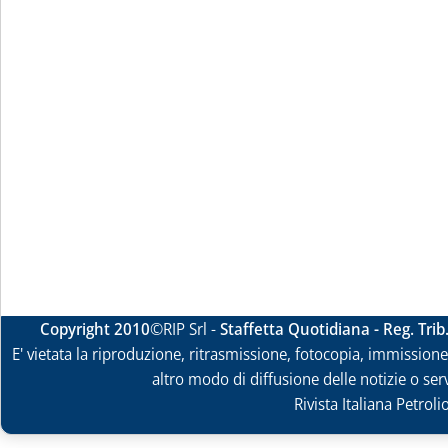
Copyright 2010
©RIP Srl -
Staffetta Quotidiana - Reg. Tri
E' vietata la riproduzione, ritrasmissione, fotocopia, immissione 
altro modo di diffusione delle notizie o ser
Rivista Italiana Petrol