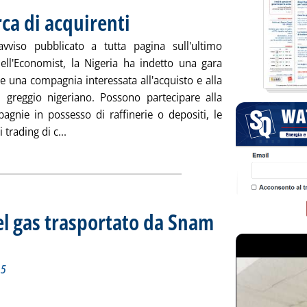
rca di acquirenti
. Pubblicata venerdì 18 settembre 2015 alle 17.4.
viso pubblicato a tutta pagina sull'ultimo
ll'Economist, la Nigeria ha indetto una gara
e una compagnia interessata all'acquisto e alla
i greggio nigeriano. Possono partecipare alla
agnie in possesso di raffinerie o depositi, le
Leggi tutta la notizia: 'Greggio, Nigeria in cerca di
i trading di c...
el gas trasportato da Snam
iorno 17 settembre 2015
 2015 alle 15.17.
15
tidiano del gas trasportato da Snam Rete Gas'
ia