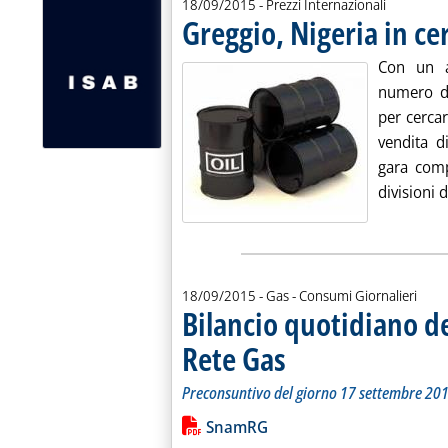
18/09/2015
- Prezzi Internazionali
Greggio, Nigeria in ce
Con un av
numero de
per cercar
vendita d
gara comp
divisioni d
18/09/2015
- Gas - Consumi Giornalieri
Bilancio quotidiano d
Rete Gas
. Sottotitolo: Preconsuntivo del g
. Pubblicata venerdì 18 settembre
Preconsuntivo del giorno 17 settembre 20
Leggi tutta la notizia: 'Bilancio quo
Lista allegati PDF alla notiz
SnamRG