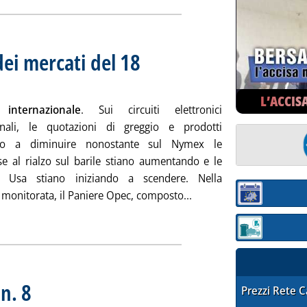
ei mercati del 18
mbre 2015 alle 15.16.
L’ACCIS
internazionale
. Sui circuiti elettronici
onali, le quotazioni di greggio e prodotti
no a diminuire nonostante sul Nymex le
 al rialzo sul barile stiano aumentando e le
n Usa stiano iniziando a scendere. Nella
Leggi tutta la notizia: 
monitorata, il Paniere Opec, composto...
Sezione:
ia
Sezione: quotaz
n. 8
. Sottotitolo: Periodico di notizie dei combustibili solidi
. Pubblicata venerdì 18 settembre 2015 alle 15.16.
STAFFETTA PRE
Prezzi Rete 