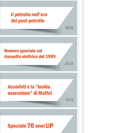
ro in Toscana. Ma c'è già accordo con Estra'
i '