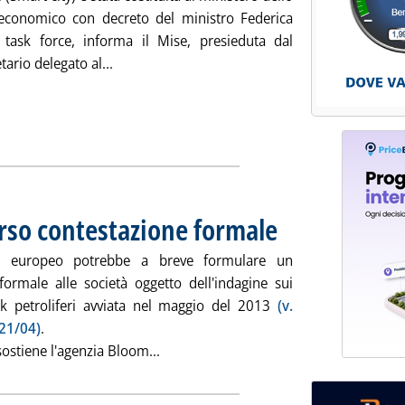
economico con decreto del ministro Federica
 task force, informa il Mise, presieduta dal
Leggi tutta la notizia: 'Smart city, istituita tas
tario delegato al...
erso contestazione formale
. Pubblicata venerdì 18 sette
ust europeo potrebbe a breve formulare un
formale alle società oggetto dell'indagine sui
 petroliferi avviata nel maggio del 2013
(v.
 21/04)
.
Leggi tutta la notizia: 'Indagine prez
ostiene l'agenzia Bloom...