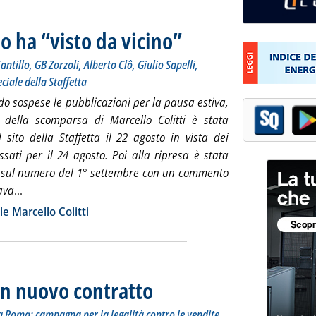
i lo ha “visto da vicino”
. Sottotitolo: I contributi di Claudio De
. Pubblicata venerdì 18 settembre 2015 
ntillo, GB Zorzoli, Alberto Clô, Giulio Sapelli,
ciale della Staffetta
o sospese le pubblicazioni per la pausa estiva,
a della scomparsa di Marcello Colitti è stata
 sito della Staffetta il 22 agosto in vista dei
issati per il 24 agosto. Poi alla ripresa è stata
a sul numero del 1° settembre con un commento
Leggi tutta la notizia: 'Colitti, i ricordi di chi lo ha “visto da
dava
...
ia
le Marcello Colitti
un nuovo contratto
. Sottotitolo: La riunione dei vertici la scorsa s
. Pubblicata venerdì 18 settembre 2015 alle 11.
 a Roma: campagna per la legalità contro le vendite