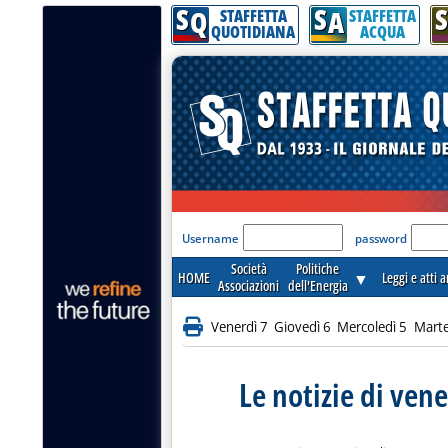
S
S
S
Q
A
STAFFETTA
STAFFETTA
QUOTIDIANA
ACQUA
'Modulo Login per acceder
Username
password
Società
Politiche
HOME
▼
Leggi e atti 
Associazioni
dell'Energia
Venerdì 7
Giovedì 6
Mercoledì 5
Marte
Le notizie di ven