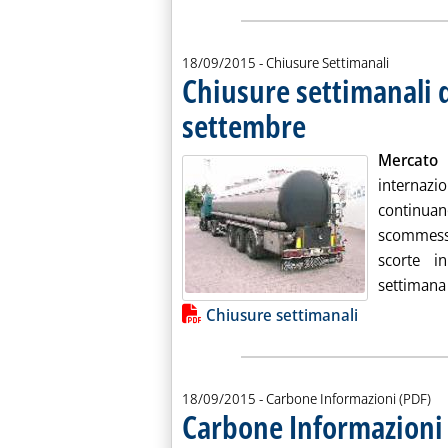
18/09/2015
- Chiusure Settimanali
Chiusure settimanali d
settembre
. Pubblicata venerdì 18 sette
Mercato 
internazi
continua
scommesse
scorte i
settimana 
Lista allegati PDF alla notiz
Chiusure settimanali
18/09/2015
- Carbone Informazioni (PDF)
Carbone Informazioni 