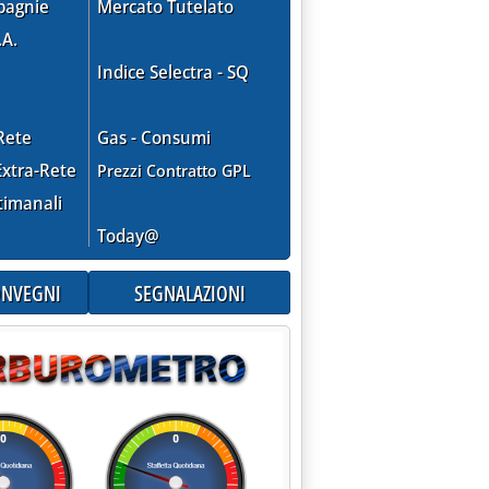
pagnie
Mercato Tutelato
.A.
Indice Selectra - SQ
Rete
Gas - Consumi
xtra-Rete
Prezzi Contratto GPL
timanali
Today@
CONVEGNI
SEGNALAZIONI