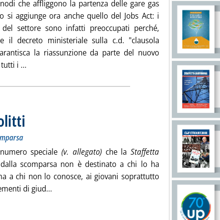
 nodi che affliggono la partenza delle gare gas
o si aggiunge ora anche quello del Jobs Act: i
i del settore sono infatti preoccupati perché,
e il decreto ministeriale sulla c.d. "clausola
garantisca la riassunzione da parte del nuovo
Leggi tutta la notizia: 'Gare gas: grana Jobs Act, sciope
utti i ...
litti
. Sottotitolo: Speciale della Staffetta a un mese dalla scomparsa
. Pubblicata venerdì 18 settembre 2015 alle 11.19.
comparsa
 numero speciale
(v. allegato)
che la
Staffetta
 dalla scomparsa non è destinato a chi lo ha
a a chi non lo conosce, ai giovani soprattutto
Leggi tutta la notizia: 'Mattei e la laurea di Colitt
menti di giud...
ia