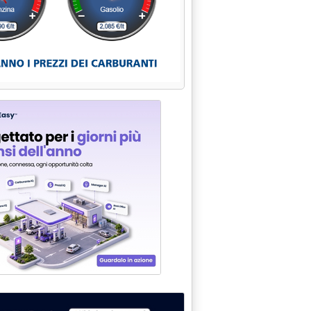
k force al Mise '
mbre 2015 alle 13.23.
zi Ue, verso contestazione formale'