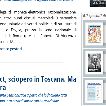
 legalità, moneta elettronica, razionalizzazione.
Gli speciali d
quattro punti discusi mercoledì 9 settembre
one unitaria dei vertici politici e di struttura di
gisc e Fegica, presso la sede nazionale di
enti di Roma (presenti Roberto Di Vincenzo,
Leggi tutta la notizia: 'Gestori a UP: pronto un n
andi e Maur...
ia
ento gestori
ct, sciopero in Toscana. Ma
tra
. Sottotitolo: Le due società toscane: garantiremo continuità pensionistica a patto che lo 
. Pubblicata venerdì 18 settembre 2015 alle 11.21.
ità pensionistica a patto che lo facciano tutti
anti, ora accordi anche con altre aziende