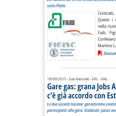
sotto Platts
Contratti,
Questi i 
nella riuni
Faib, Fi
Confeserc
Martino L
Lista allegati PDF alla notiz
Docum
18/09/2015
- Gas Naturale - GPL - GNL
Gare gas: grana Jobs A
c'è già accordo con Es
Le due società toscane: garantiremo continu
partecipanti alla gara. Sindacati: passo av