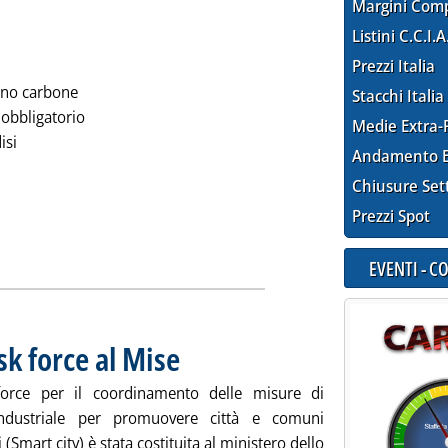
Margini Com
Listini C.C.I.A
Prezzi Italia
meno carbone
Stacchi Italia
 obbligatorio
Medie Extra-
isi
Andamento E
Chiusure Set
a notizia: 'Carbone Informazioni n. 8'
Prezzi Spot
ia
EVENTI - 
ask force al Mise
. Pubblicata venerdì 18 settembre 2015 alle 14.52.
force per il coordinamento delle misure di
 industriale per promuovere città e comuni
i (Smart city) è stata costituita al ministero dello