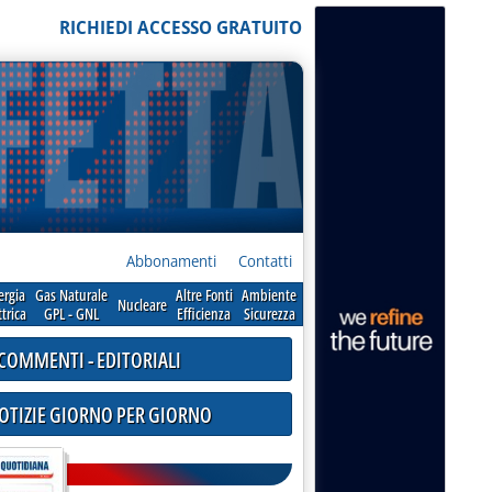
RICHIEDI ACCESSO GRATUITO
Abbonamenti
Contatti
ergia
Gas Naturale
Altre Fonti
Ambiente
Nucleare
ttrica
GPL - GNL
Efficienza
Sicurezza
COMMENTI - EDITORIALI
NOTIZIE GIORNO PER GIORNO