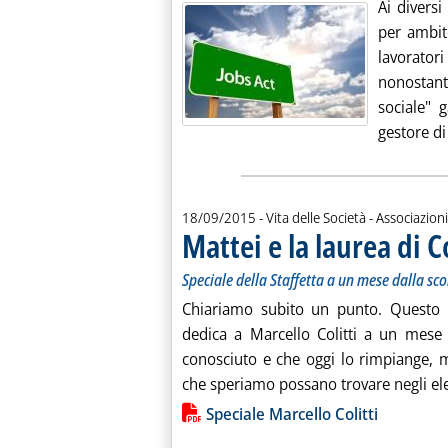
Ai diversi
per ambit
lavorator
nonostant
sociale" 
gestore di t
18/09/2015
- Vita delle Società - Associazioni
Mattei e la laurea di Co
Speciale della Staffetta a un mese dalla s
Chiariamo subito un punto. Questo
dedica a Marcello Colitti a un mese
conosciuto e che oggi lo rimpiange, m
che speriamo possano trovare negli ele
Lista allegati PDF alla notiz
Speciale Marcello Colitti