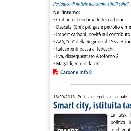
Periodico di notizie dei combustibili solidi
Nell'interno:
• Crollano i benchmark del carbone
• Descalzi (Eni): più gas e petrolio e 
• Import carboni, novità sul contributo
• A2A, “no” della Regione al CSS a Brind
• Italcementi passa ai tedeschi
• Ilva, dissequestrato Altoforno 2
Leggi tutta l
• Magaldi, 6 mln da Uni...
Lista allegati PDF alla notiz
Carbone Info 8
18/09/2015
- Politica energetica nazionale
Smart city, istituita t
La task 
politica
intelligent