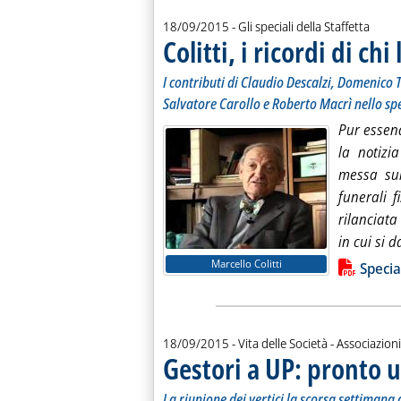
18/09/2015
- Gli speciali della Staffetta
Colitti, i ricordi di ch
I contributi di Claudio Descalzi, Domenico Ta
Salvatore Carollo e Roberto Macrì nello spe
Pur essend
la notizi
messa sul
funerali f
rilanciat
in cui si 
Lista allegati PDF alla notiz
Marcello Colitti
Specia
18/09/2015
- Vita delle Società - Associazioni
Gestori a UP: pronto 
La riunione dei vertici la scorsa settimana