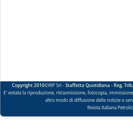
Copyright 2010
©RIP Srl -
Staffetta Quotidiana - Reg. Tri
E' vietata la riproduzione, ritrasmissione, fotocopia, immissione 
altro modo di diffusione delle notizie o ser
Rivista Italiana Petrol