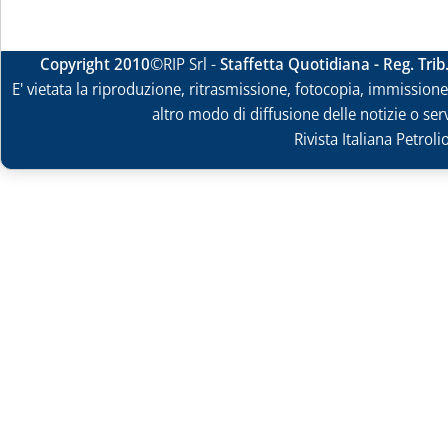
Copyright 2010
©RIP Srl -
Staffetta Quotidiana - Reg. Tri
E' vietata la riproduzione, ritrasmissione, fotocopia, immissione 
altro modo di diffusione delle notizie o ser
Rivista Italiana Petrol