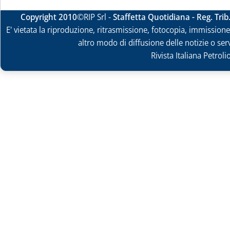
Copyright 2010
©RIP Srl -
Staffetta Quotidiana - Reg. Tri
E' vietata la riproduzione, ritrasmissione, fotocopia, immissione 
altro modo di diffusione delle notizie o ser
Rivista Italiana Petrol