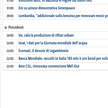
Emissioni auto, in Gazzetta le regole sui nuovi test
31/03
Eni su azione dimostrativa Greenpeace
31/03
Lombardia, "addizionale sulla benzina per rinnovare mezzi p
29/03
Precedenti
Ue, cala la produzione di rifiuti urbani
24/03
Istat, i dati per la Giornata mondiale dell'acqua
23/03
Ecoreati, il dossier di Legambiente
23/03
Banca Mondiale: raccolti in Italia 165 mln $ con bond per svi
22/03
Aste CO
, rinnovata convenzione Mef-Gse
22/03
2